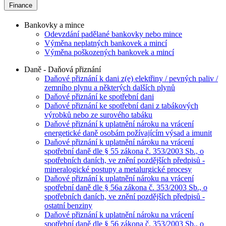
Finance
Bankovky a mince
Odevzdání padělané bankovky nebo mince
Výměna neplatných bankovek a mincí
Výměna poškozených bankovek a mincí
Daně - Daňová přiznání
Daňové přiznání k dani z(e) elektřiny / pevných paliv /
zemního plynu a některých dalších plynů
Daňové přiznání ke spotřební dani
Daňové přiznání ke spotřební dani z tabákových
výrobků nebo ze surového tabáku
Daňové přiznání k uplatnění nároku na vrácení
energetické daně osobám požívajícím výsad a imunit
Daňové přiznání k uplatnění nároku na vrácení
spotřební daně dle § 55 zákona č. 353/2003 Sb., o
spotřebních daních, ve znění pozdějších předpisů -
mineralogické postupy a metalurgické procesy
Daňové přiznání k uplatnění nároku na vrácení
spotřební daně dle § 56a zákona č. 353/2003 Sb., o
spotřebních daních, ve znění pozdějších předpisů -
ostatní benziny
Daňové přiznání k uplatnění nároku na vrácení
spotřební daně dle § 56 zákona č. 353/2003 Sb., o