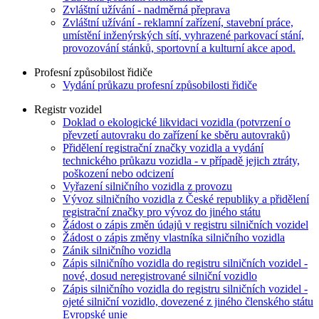
Zvláštní užívání - nadměrná přeprava
Zvláštní užívání - reklamní zařízení, stavební práce,
umístění inženýrských sítí, vyhrazené parkovací stání,
provozování stánků, sportovní a kulturní akce apod.
Profesní způsobilost řidiče
Vydání průkazu profesní způsobilosti řidiče
Registr vozidel
Doklad o ekologické likvidaci vozidla (potvrzení o
převzetí autovraku do zařízení ke sběru autovraků)
Přidělení registrační značky vozidla a vydání
technického průkazu vozidla - v případě jejich ztráty,
poškození nebo odcizení
Vyřazení silničního vozidla z provozu
Vývoz silničního vozidla z České republiky a přidělení
registrační značky pro vývoz do jiného státu
Žádost o zápis změn údajů v registru silničních vozidel
Žádost o zápis změny vlastníka silničního vozidla
Zánik silničního vozidla
Zápis silničního vozidla do registru silničních vozidel -
nové, dosud neregistrované silniční vozidlo
Zápis silničního vozidla do registru silničních vozidel -
ojeté silniční vozidlo, dovezené z jiného členského státu
Evropské unie