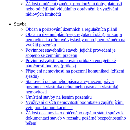
Žádost o udělení (změnu, prodloužení doby platnosti
nebo odnětí) individuálního oprávnění k využívání
rádiových kmitočtů
Stavba
Občan a pořizování územních a regulačních plánů
Občan a územní plán (resp. regulační plán) při koupi
nemovitosti a přípravě výstavby nebo jiném záměru na
využití pozemku
Povinnost stavebníků staveb, jejichž provedení je
spojeno se zemními pracemi
Povinnost zajistit zpracování průkazu energetické
náročnosti budovy (průkaz)
Připojení nemovitosti na pozemní komunikaci (zřízení
sjezdu)
Stanovení ochranného pásma a vymezení práv a
povinností vlastníka ochranného pásma a vlastníků
nemovitostí
Umístění stavby na lesním pozemku
Využívání cizích nemovitostí podnikateli zajišťujícími
veřejnou komunikační síť
Žádost o stanovisko dotčeného orgánu státní správy k
dokumentaci staveb v rozsahu požárně bezpečnostního
řešení