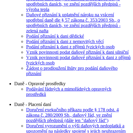
spotřebních daních, ve znění pozdějších předpisů -
výroba tepla
Daňové přiznání k uplatnění nároku na vrácení
spotřební daně dle § 57 zákona č. 353/2003 Sb., o
spotřebních daních, ve znění pozdějších předpisů -
zelená nafta
Podání přiznání k dani dědické
Podání přiznání k dani z nemovitých věcí
Podání přiznání k dani z příjmů fyzických osob
Vznik povinnosti podat daňové přiznání k dani silniční
Vznik povinnosti podat daňové přiznání k dani z příjmů
fyzických osob
Žádost o prodloužení lhůty pro podání daňového
přiznání
Daně - Opravné prostředky
Podávání řádných a mimořádných opravných
prostředků
Daně - Placení daní
Doručení exekučního příkazu podle § 178 odst. 4
zákona č. 280/2009 Sb., daňový řád, ve znění
pozdějších předpisů (dále jen "daňový řád")
Doručení vyrozumění o výši daňových nedoplatků a
upozornění na následky spojené s jejich neuhrazením