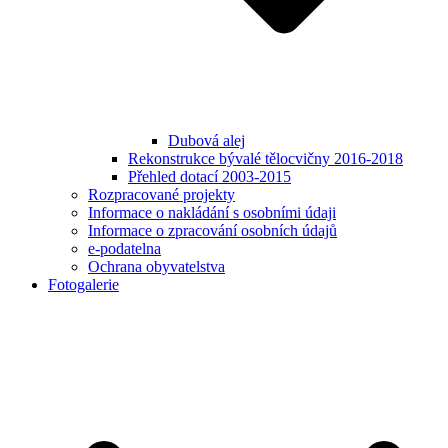
Dubová alej
Rekonstrukce bývalé tělocvičny 2016-2018
Přehled dotací 2003-2015
Rozpracované projekty
Informace o nakládání s osobními údaji
Informace o zpracování osobních údajů
e-podatelna
Ochrana obyvatelstva
Fotogalerie