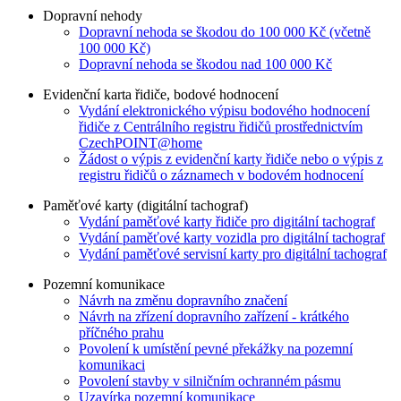
Dopravní nehody
Dopravní nehoda se škodou do 100 000 Kč (včetně
100 000 Kč)
Dopravní nehoda se škodou nad 100 000 Kč
Evidenční karta řidiče, bodové hodnocení
Vydání elektronického výpisu bodového hodnocení
řidiče z Centrálního registru řidičů prostřednictvím
CzechPOINT@home
Žádost o výpis z evidenční karty řidiče nebo o výpis z
registru řidičů o záznamech v bodovém hodnocení
Paměťové karty (digitální tachograf)
Vydání paměťové karty řidiče pro digitální tachograf
Vydání paměťové karty vozidla pro digitální tachograf
Vydání paměťové servisní karty pro digitální tachograf
Pozemní komunikace
Návrh na změnu dopravního značení
Návrh na zřízení dopravního zařízení - krátkého
příčného prahu
Povolení k umístění pevné překážky na pozemní
komunikaci
Povolení stavby v silničním ochranném pásmu
Uzavírka pozemní komunikace