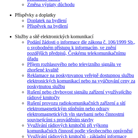
Změna výplaty důchodu
Příspěvky a doplatky
Doplatek na bydlení
Příspěvek na bydlení
Služby a sítě elektronických komunikací
Podání žádosti o informace dle zákona č. 106/1999 Sb.,
o svobodném přístupu k informacím, ve znění
pozdějších předpisů, Českému telekomunikačnímu
úřadu
Příjem rozhlasového nebo televizního signálu ve
zhoršené kvalitě
Reklamace na poskytovanou veřejně dostupnou službu
elektronických komunikací nebo na vyúčtování ceny za
poskytnutou službu
Rušení nebo chybovost signálu zařízení využívajícího
rádiové kmitočty
Rušení provozu radiokomunikačních zařízení a sítí
elektromagnetickým stíněním nebo odrazy
elektromagnetických vln stavbami nebo činnostmi
souvisejícími s prováděním stavby
Využívání rádiových kmitočtů při výkonu
komunikačních činností podle všeobecného oprávnění
Využívání rádiových kmitočtů - základní informace