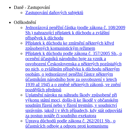
Daně - Zastupování
Zastupování daňových subjektů
Odškodnění
Jednorázová peněžní částka (podle zákona č. 108/2009
Sb.) nahrazující příplatek k důchodu a zvláštní
příspěvek k důchodu
Příplatek k důchodu ke zmírnění některých křivd
způsobených komunistickým režimem
Příplatek k důchodu podle zákona č. 357/2005 Sb., o
ocenění účastníků národního boje za vznik a
osvobození Československa a některých pozůstalých
po nich, o zvláštním příspěvku k důchodu některým
osobám, o jednorázové peněžní částce některým
účastníkům národního boje za osvobození v letech
1939 až 1945 a o změně některých zákonů, ve znění
pozdějších předpisů
Uplatnění nároku na náhradu škody způsobené při
výkonu státní moci, došlo-li ke škodě v občanském
soudním řízení nebo v řízení trestním, v soudnictví
správním, jakož i v těch případech, kdy stát odpovídá
za postup notáře či soudního exekutora
Úprava důchodů podle zákona č. 262/2011 Sb., o
účastnících odboje a odporu proti komunismu