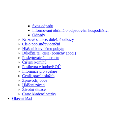
Svoz odpadu
Informování občanů o odpadovém hospodářství
Odpady
Krizové situace, důležité odkazy
Číslo popisné⁄evidenční
Hlášení k trvalému pobytu
Důležitá tel. čísla (poruchy apod.)
Poskytovatelé internetu
Čištění komínů
Posilovna v budově OÚ
Informace pro včelaře
Ceník prací a služeb
Zpravodaj obce
Hlášení závad
Životní situace
Často kladené otazky
Obecní úřad