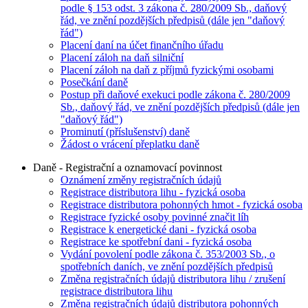
podle § 153 odst. 3 zákona č. 280/2009 Sb., daňový
řád, ve znění pozdějších předpisů (dále jen "daňový
řád")
Placení daní na účet finančního úřadu
Placení záloh na daň silniční
Placení záloh na daň z příjmů fyzickými osobami
Posečkání daně
Postup při daňové exekuci podle zákona č. 280/2009
Sb., daňový řád, ve znění pozdějších předpisů (dále jen
"daňový řád")
Prominutí (příslušenství) daně
Žádost o vrácení přeplatku daně
Daně - Registrační a oznamovací povinnost
Oznámení změny registračních údajů
Registrace distributora lihu - fyzická osoba
Registrace distributora pohonných hmot - fyzická osoba
Registrace fyzické osoby povinné značit líh
Registrace k energetické dani - fyzická osoba
Registrace ke spotřební dani - fyzická osoba
Vydání povolení podle zákona č. 353/2003 Sb., o
spotřebních daních, ve znění pozdějších předpisů
Změna registračních údajů distributora lihu / zrušení
registrace distributora lihu
Změna registračních údajů distributora pohonných