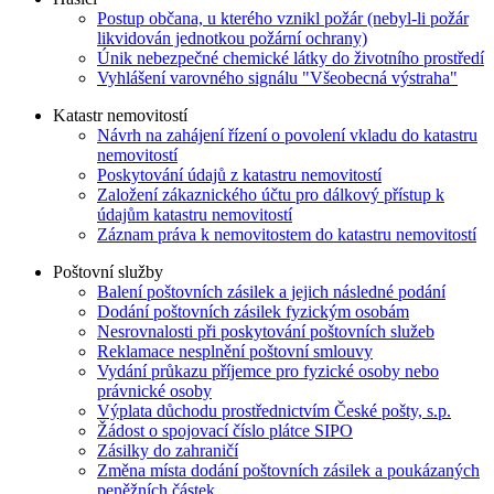
Postup občana, u kterého vznikl požár (nebyl-li požár
likvidován jednotkou požární ochrany)
Únik nebezpečné chemické látky do životního prostředí
Vyhlášení varovného signálu "Všeobecná výstraha"
Katastr nemovitostí
Návrh na zahájení řízení o povolení vkladu do katastru
nemovitostí
Poskytování údajů z katastru nemovitostí
Založení zákaznického účtu pro dálkový přístup k
údajům katastru nemovitostí
Záznam práva k nemovitostem do katastru nemovitostí
Poštovní služby
Balení poštovních zásilek a jejich následné podání
Dodání poštovních zásilek fyzickým osobám
Nesrovnalosti při poskytování poštovních služeb
Reklamace nesplnění poštovní smlouvy
Vydání průkazu příjemce pro fyzické osoby nebo
právnické osoby
Výplata důchodu prostřednictvím České pošty, s.p.
Žádost o spojovací číslo plátce SIPO
Zásilky do zahraničí
Změna místa dodání poštovních zásilek a poukázaných
peněžních částek