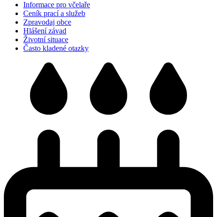
Informace pro včelaře
Ceník prací a služeb
Zpravodaj obce
Hlášení závad
Životní situace
Často kladené otazky