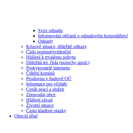
Svoz odpadu
Informování občanů o odpadovém hospodářství
Odpady
Krizové situace, důležité odkazy
Číslo popisné⁄evidenční
Hlášení k trvalému pobytu
Důležitá tel. čísla (poruchy apod.)
Poskytovatelé internetu
Čištění komínů
Posilovna v budově OÚ
Informace pro včelaře
Ceník prací a služeb
Zpravodaj obce
Hlášení závad
Životní situace
Často kladené otazky
Obecní úřad