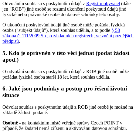
Odvoláním souhlasu s poskytnutím údajů z
Registru obyvatel
(dále
jen "ROB") jiné osobě se rozumí ukončení poskytnutí údajů jiné
fyzické nebo právnické osobě do datové schránky této osoby.
O ukončení poskytování údajů jiné osobě může požádat fyzická
osoba ("subjekt údajů"), která souhlas udělila, a to podle
§ 58
zákona č. 111/2009 Sb., o základních registrech, ve znění pozdějších
předpisů
.
5. Kdo je oprávněn v této věci jednat (podat žádost
apod.)
O odvolání souhlasu s poskytnutím údajů z ROB jiné osobě může
požádat fyzická osoba starší 18 let, která souhlas udělila.
6. Jaké jsou podmínky a postup pro řešení životní
situace
Odvolat souhlas s poskytnutím údajů z ROB jiné osobě je možné na
základě žádosti podané:
Osobně
- na kontaktním místě veřejné správy Czech POINT v
případě, že žadatel nemá zřízenu a aktivovánu datovou schránku.