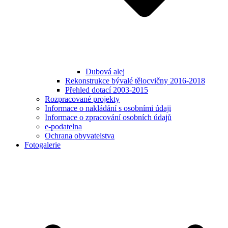
Dubová alej
Rekonstrukce bývalé tělocvičny 2016-2018
Přehled dotací 2003-2015
Rozpracované projekty
Informace o nakládání s osobními údaji
Informace o zpracování osobních údajů
e-podatelna
Ochrana obyvatelstva
Fotogalerie