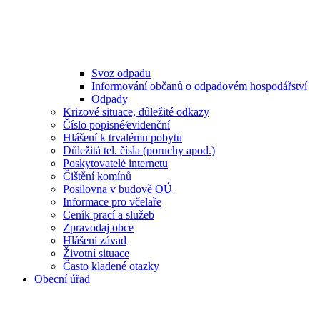
Svoz odpadu
Informování občanů o odpadovém hospodářství
Odpady
Krizové situace, důležité odkazy
Číslo popisné⁄evidenční
Hlášení k trvalému pobytu
Důležitá tel. čísla (poruchy apod.)
Poskytovatelé internetu
Čištění komínů
Posilovna v budově OÚ
Informace pro včelaře
Ceník prací a služeb
Zpravodaj obce
Hlášení závad
Životní situace
Často kladené otazky
Obecní úřad