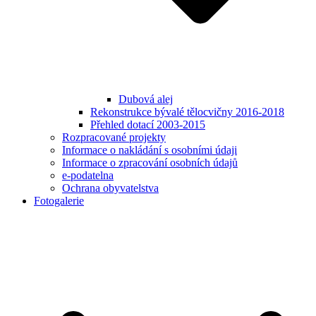
Dubová alej
Rekonstrukce bývalé tělocvičny 2016-2018
Přehled dotací 2003-2015
Rozpracované projekty
Informace o nakládání s osobními údaji
Informace o zpracování osobních údajů
e-podatelna
Ochrana obyvatelstva
Fotogalerie