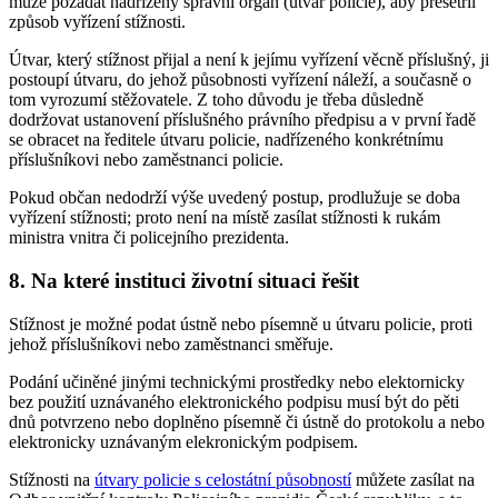
může požádat nadřízený správní orgán (útvar policie), aby přešetřil
způsob vyřízení stížnosti.
Útvar, který stížnost přijal a není k jejímu vyřízení věcně příslušný, ji
postoupí útvaru, do jehož působnosti vyřízení náleží, a současně o
tom vyrozumí stěžovatele. Z toho důvodu je třeba důsledně
dodržovat ustanovení příslušného právního předpisu a v první řadě
se obracet na ředitele útvaru policie, nadřízeného konkrétnímu
příslušníkovi nebo zaměstnanci policie.
Pokud občan nedodrží výše uvedený postup, prodlužuje se doba
vyřízení stížnosti; proto není na místě zasílat stížnosti k rukám
ministra vnitra či policejního prezidenta.
8. Na které instituci životní situaci řešit
Stížnost je možné podat ústně nebo písemně u útvaru policie, proti
jehož příslušníkovi nebo zaměstnanci směřuje.
Podání učiněné jinými technickými prostředky nebo elektornicky
bez použití uznávaného elektronického podpisu musí být do pěti
dnů potvrzeno nebo doplněno písemně či ústně do protokolu a nebo
elektronicky uznávaným elekronickým podpisem.
Stížnosti na
útvary policie s celostátní působností
můžete zasílat na