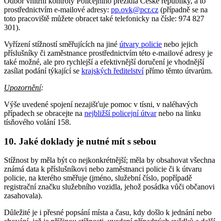
Odbor vnitřní kontroly Policejního prezidia České republiky, a to
prostřednictvím e-mailové adresy:
pp.ovk@pcr.cz
(případně se na
toto pracoviště můžete obracet také telefonicky na čísle: 974 827
301).
Vyřízení stížností směřujících na jiné
útvary policie
nebo jejich
příslušníky či zaměstnance prostřednictvím této e-mailové adresy je
také možné, ale pro rychlejší a efektivnější doručení je vhodnější
zasílat podání týkající se
krajských ředitelství
přímo těmto útvarům.
Upozornění
:
Výše uvedené spojení nezajišťuje pomoc v tísni, v naléhavých
případech se obracejte na
nejbližší policejní útvar
nebo na linku
tísňového volání 158.
10. Jaké doklady je nutné mít s sebou
Stížnost by měla být co nejkonkrétnější; měla by obsahovat všechna
známá data k příslušníkovi nebo zaměstnanci policie či k útvaru
policie, na kterého směřuje (jméno, služební číslo, popřípadě
registrační značku služebního vozidla, jehož posádka vůči občanovi
zasahovala).
Důležité je i přesné popsání místa a času, kdy došlo k jednání nebo