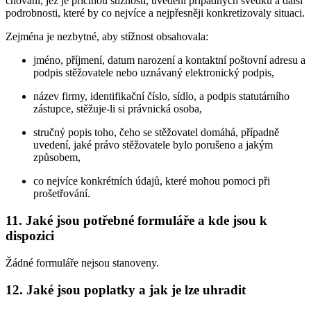
chování, jež je příčinou stížnosti, uvedení případných svědků a další
podrobnosti, které by co nejvíce a nejpřesněji konkretizovaly situaci.
Zejména je nezbytné, aby stížnost obsahovala:
jméno, příjmení, datum narození a kontaktní poštovní adresu a
podpis stěžovatele nebo uznávaný elektronický podpis,
název firmy, identifikační číslo, sídlo, a podpis statutárního
zástupce, stěžuje-li si právnická osoba,
stručný popis toho, čeho se stěžovatel domáhá, případně
uvedení, jaké právo stěžovatele bylo porušeno a jakým
způsobem,
co nejvíce konkrétních údajů, které mohou pomoci při
prošetřování.
11. Jaké jsou potřebné formuláře a kde jsou k
dispozici
Žádné formuláře nejsou stanoveny.
12. Jaké jsou poplatky a jak je lze uhradit