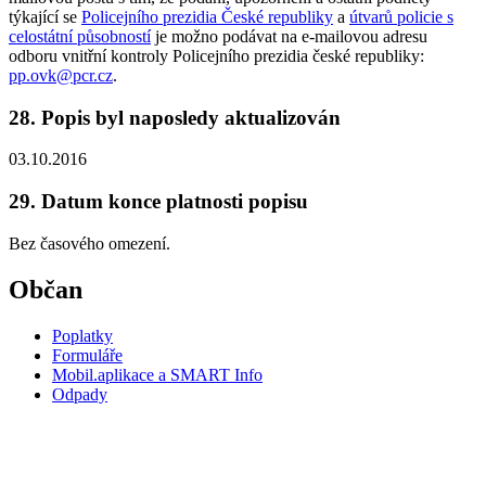
týkající se
Policejního prezidia České republiky
a
útvarů policie s
celostátní působností
je možno podávat na e-mailovou adresu
odboru vnitřní kontroly Policejního prezidia české republiky:
pp.ovk@pcr.cz
.
28. Popis byl naposledy aktualizován
03.10.2016
29. Datum konce platnosti popisu
Bez časového omezení.
Občan
Poplatky
Formuláře
Mobil.aplikace a SMART Info
Odpady