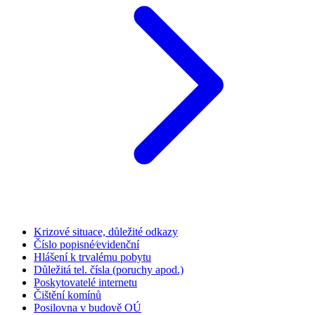
Krizové situace, důležité odkazy
Číslo popisné⁄evidenční
Hlášení k trvalému pobytu
Důležitá tel. čísla (poruchy apod.)
Poskytovatelé internetu
Čištění komínů
Posilovna v budově OÚ