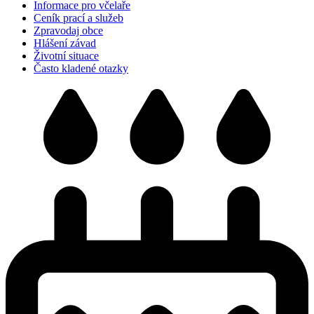
Informace pro včelaře
Ceník prací a služeb
Zpravodaj obce
Hlášení závad
Životní situace
Často kladené otazky