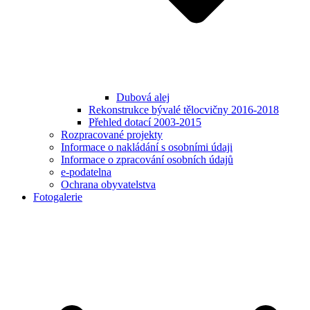
Dubová alej
Rekonstrukce bývalé tělocvičny 2016-2018
Přehled dotací 2003-2015
Rozpracované projekty
Informace o nakládání s osobními údaji
Informace o zpracování osobních údajů
e-podatelna
Ochrana obyvatelstva
Fotogalerie