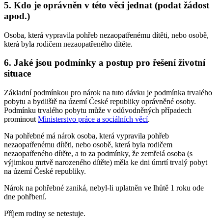
5. Kdo je oprávněn v této věci jednat (podat žádost
apod.)
Osoba, která vypravila pohřeb nezaopatřenému dítěti, nebo osobě,
která byla rodičem nezaopatřeného dítěte.
6. Jaké jsou podmínky a postup pro řešení životní
situace
Základní podmínkou pro nárok na tuto dávku je podmínka trvalého
pobytu a bydliště na území České republiky oprávněné osoby.
Podmínku trvalého pobytu může v odůvodněných případech
prominout
Ministerstvo práce a sociálních věcí
.
Na pohřebné má nárok osoba, která vypravila pohřeb
nezaopatřenému dítěti, nebo osobě, která byla rodičem
nezaopatřeného dítěte, a to za podmínky, že zemřelá osoba (s
výjimkou mrtvě narozeného dítěte) měla ke dni úmrtí trvalý pobyt
na území České republiky.
Nárok na pohřebné zaniká, nebyl-li uplatněn ve lhůtě 1 roku ode
dne pohřbení.
Příjem rodiny se netestuje.