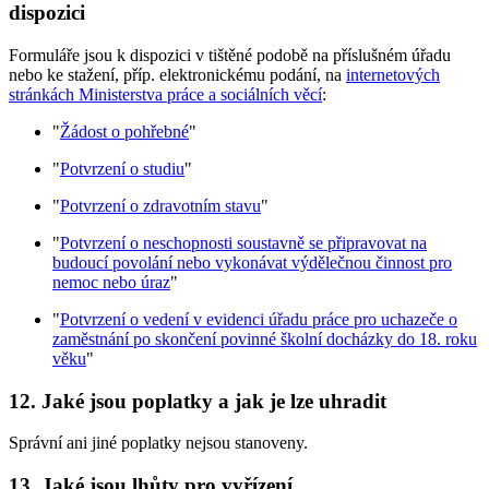
dispozici
Formuláře jsou k dispozici v tištěné podobě na příslušném úřadu
nebo ke stažení, příp. elektronickému podání, na
internetových
stránkách Ministerstva práce a sociálních věcí
:
"
Žádost o pohřebné
"
"
Potvrzení o studiu
"
"
Potvrzení o zdravotním stavu
"
"
Potvrzení o neschopnosti soustavně se připravovat na
budoucí povolání nebo vykonávat výdělečnou činnost pro
nemoc nebo úraz
"
"
Potvrzení o vedení v evidenci úřadu práce pro uchazeče o
zaměstnání po skončení povinné školní docházky do 18. roku
věku
"
12. Jaké jsou poplatky a jak je lze uhradit
Správní ani jiné poplatky nejsou stanoveny.
13. Jaké jsou lhůty pro vyřízení