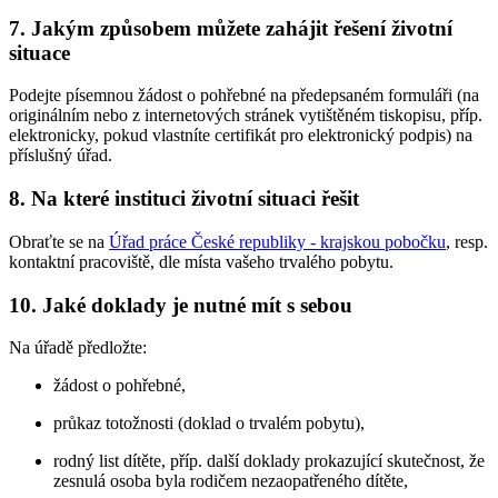
7. Jakým způsobem můžete zahájit řešení životní
situace
Podejte písemnou žádost o pohřebné na předepsaném formuláři (na
originálním nebo z internetových stránek vytištěném tiskopisu, příp.
elektronicky, pokud vlastníte certifikát pro elektronický podpis) na
příslušný úřad.
8. Na které instituci životní situaci řešit
Obraťte se na
Úřad práce České republiky - krajskou pobočku
, resp.
kontaktní pracoviště, dle místa vašeho trvalého pobytu.
10. Jaké doklady je nutné mít s sebou
Na úřadě předložte:
žádost o pohřebné,
průkaz totožnosti (doklad o trvalém pobytu),
rodný list dítěte, příp. další doklady prokazující skutečnost, že
zesnulá osoba byla rodičem nezaopatřeného dítěte,