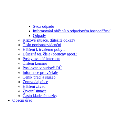
Svoz odpadu
Informování občanů o odpadovém hospodářství
Odpady
Krizové situace, důležité odkazy
Číslo popisné⁄evidenční
Hlášení k trvalému pobytu
Důležitá tel. čísla (poruchy apod.)
Poskytovatelé internetu
Čištění komínů
Posilovna v budově OÚ
Informace pro včelaře
Ceník prací a služeb
Zpravodaj obce
Hlášení závad
Životní situace
Často kladené otazky
Obecní úřad