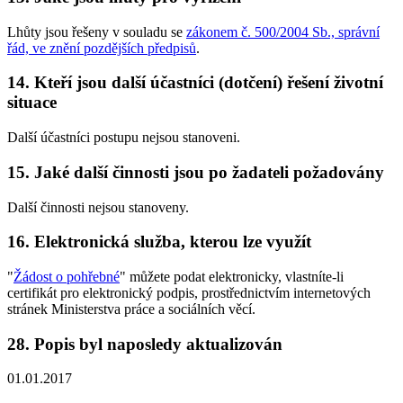
Lhůty jsou řešeny v souladu se
zákonem č. 500/2004 Sb., správní
řád, ve znění pozdějších předpisů
.
14. Kteří jsou další účastníci (dotčení) řešení životní
situace
Další účastníci postupu nejsou stanoveni.
15. Jaké další činnosti jsou po žadateli požadovány
Další činnosti nejsou stanoveny.
16. Elektronická služba, kterou lze využít
"
Žádost o pohřebné
" můžete podat elektronicky, vlastníte-li
certifikát pro elektronický podpis, prostřednictvím internetových
stránek Ministerstva práce a sociálních věcí.
28. Popis byl naposledy aktualizován
01.01.2017