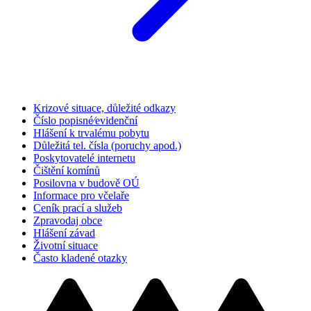
Krizové situace, důležité odkazy
Číslo popisné⁄evidenční
Hlášení k trvalému pobytu
Důležitá tel. čísla (poruchy apod.)
Poskytovatelé internetu
Čištění komínů
Posilovna v budově OÚ
Informace pro včelaře
Ceník prací a služeb
Zpravodaj obce
Hlášení závad
Životní situace
Často kladené otazky