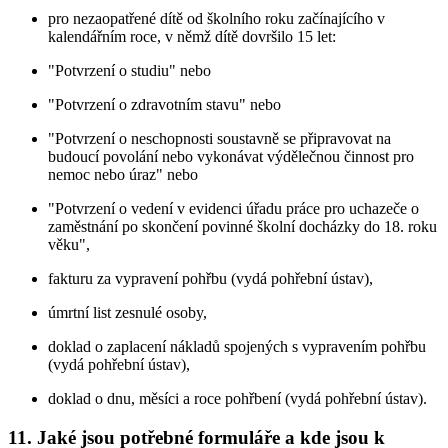
pro nezaopatřené dítě od školního roku začínajícího v
kalendářním roce, v němž dítě dovršilo 15 let:
"Potvrzení o studiu" nebo
"Potvrzení o zdravotním stavu" nebo
"Potvrzení o neschopnosti soustavně se připravovat na
budoucí povolání nebo vykonávat výdělečnou činnost pro
nemoc nebo úraz" nebo
"Potvrzení o vedení v evidenci úřadu práce pro uchazeče o
zaměstnání po skončení povinné školní docházky do 18. roku
věku",
fakturu za vypravení pohřbu (vydá pohřební ústav),
úmrtní list zesnulé osoby,
doklad o zaplacení nákladů spojených s vypravením pohřbu
(vydá pohřební ústav),
doklad o dnu, měsíci a roce pohřbení (vydá pohřební ústav).
11. Jaké jsou potřebné formuláře a kde jsou k