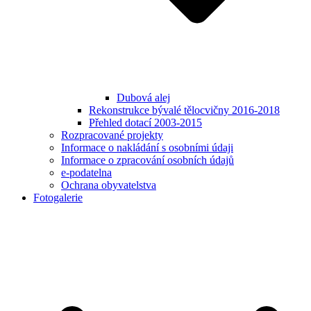
Dubová alej
Rekonstrukce bývalé tělocvičny 2016-2018
Přehled dotací 2003-2015
Rozpracované projekty
Informace o nakládání s osobními údaji
Informace o zpracování osobních údajů
e-podatelna
Ochrana obyvatelstva
Fotogalerie