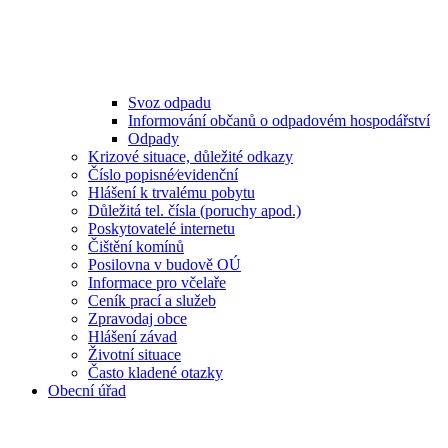
Svoz odpadu
Informování občanů o odpadovém hospodářství
Odpady
Krizové situace, důležité odkazy
Číslo popisné⁄evidenční
Hlášení k trvalému pobytu
Důležitá tel. čísla (poruchy apod.)
Poskytovatelé internetu
Čištění komínů
Posilovna v budově OÚ
Informace pro včelaře
Ceník prací a služeb
Zpravodaj obce
Hlášení závad
Životní situace
Často kladené otazky
Obecní úřad