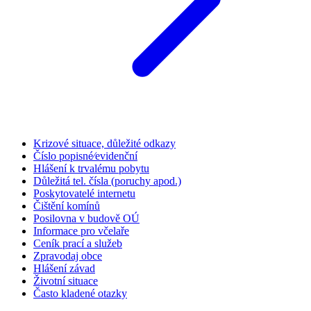
Krizové situace, důležité odkazy
Číslo popisné⁄evidenční
Hlášení k trvalému pobytu
Důležitá tel. čísla (poruchy apod.)
Poskytovatelé internetu
Čištění komínů
Posilovna v budově OÚ
Informace pro včelaře
Ceník prací a služeb
Zpravodaj obce
Hlášení závad
Životní situace
Často kladené otazky