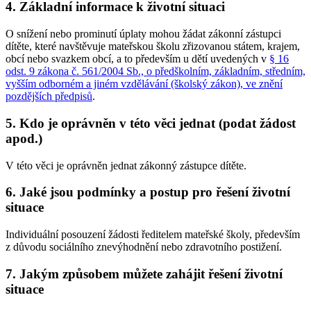
4. Základní informace k životní situaci
O snížení nebo prominutí úplaty mohou žádat zákonní zástupci
dítěte, které navštěvuje mateřskou školu zřizovanou státem, krajem,
obcí nebo svazkem obcí, a to především u dětí uvedených v
§ 16
odst. 9 zákona č. 561/2004 Sb., o předškolním, základním, středním,
vyšším odborném a jiném vzdělávání (školský zákon), ve znění
pozdějších předpisů
.
5. Kdo je oprávněn v této věci jednat (podat žádost
apod.)
V této věci je oprávněn jednat zákonný zástupce dítěte.
6. Jaké jsou podmínky a postup pro řešení životní
situace
Individuální posouzení žádosti ředitelem mateřské školy, především
z důvodu sociálního znevýhodnění nebo zdravotního postižení.
7. Jakým způsobem můžete zahájit řešení životní
situace