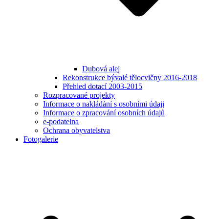
Dubová alej
Rekonstrukce bývalé tělocvičny 2016-2018
Přehled dotací 2003-2015
Rozpracované projekty
Informace o nakládání s osobními údaji
Informace o zpracování osobních údajů
e-podatelna
Ochrana obyvatelstva
Fotogalerie