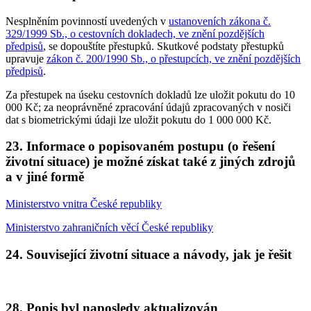
Nesplněním povinností uvedených v
ustanoveních zákona č.
329/1999 Sb., o cestovních dokladech, ve znění pozdějších
předpisů
, se dopouštíte přestupků. Skutkové podstaty přestupků
upravuje
zákon č. 200/1990 Sb., o přestupcích, ve znění pozdějších
předpisů
.
Za přestupek na úseku cestovních dokladů lze uložit pokutu do 10
000 Kč; za neoprávněné zpracování údajů zpracovaných v nosiči
dat s biometrickými údaji lze uložit pokutu do 1 000 000 Kč.
23. Informace o popisovaném postupu (o řešení
životní situace) je možné získat také z jiných zdrojů
a v jiné formě
Ministerstvo vnitra České republiky
Ministerstvo zahraničních věcí České republiky
24. Související životní situace a návody, jak je řešit
28. Popis byl naposledy aktualizován