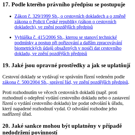
17. Podle kterého právního předpisu se postupuje
Zákon č. 329/1999 Sb., o cestovních dokladech a o změně
zákona o Policii České republiky (zákon o cestovních
dokladech), ve znění pozdějších předpisů
Vyhláška č. 415/2006 Sb., kterou se stanoví technické
podmínky a postup při pořizování a dalším zpracovávání
biometrických údajů obsažených v nosiči dat cestovního
dokladu, ve znění pozdějších předpisů
19. Jaké jsou opravné prostředky a jak se uplatňují
Cestovní doklady se vydávají ve správním řízení vedeném podle
zákona č. 500/2004 Sb., správní řád, ve znění pozdějších předpisů
.
Proti rozhodnutím ve věcech cestovních dokladů (např. proti
rozhodnutí o odepření vydání cestovního dokladu nebo o zastavení
řízení o vydání cestovního dokladu) lze podat odvolání k úřadu,
který napadené rozhodnutí vydal. O odvolání rozhodne jeho
nadřízený úřad.
20. Jaké sankce mohou být uplatněny v případě
nedodržení povinností