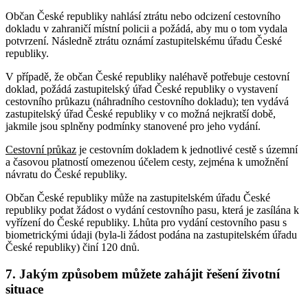
Občan České republiky nahlásí ztrátu nebo odcizení cestovního
dokladu v zahraničí místní policii a požádá, aby mu o tom vydala
potvrzení. Následně ztrátu oznámí zastupitelskému úřadu České
republiky.
V případě, že občan České republiky naléhavě potřebuje cestovní
doklad, požádá zastupitelský úřad České republiky o vystavení
cestovního průkazu (náhradního cestovního dokladu); ten vydává
zastupitelský úřad České republiky v co možná nejkratší době,
jakmile jsou splněny podmínky stanovené pro jeho vydání.
Cestovní průkaz
je cestovním dokladem k jednotlivé cestě s územní
a časovou platností omezenou účelem cesty, zejména k umožnění
návratu do České republiky.
Občan České republiky může na zastupitelském úřadu České
republiky podat žádost o vydání cestovního pasu, která je zasílána k
vyřízení do České republiky. Lhůta pro vydání cestovního pasu s
biometrickými údaji (byla-li žádost podána na zastupitelském úřadu
České republiky) činí 120 dnů.
7. Jakým způsobem můžete zahájit řešení životní
situace