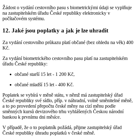
Žádost o vydání cestovního pasu s biometrickými údaji se vyplňuje
na zastupitelském úřadu České republiky elektronicky v
počítačovém systému.
12. Jaké jsou poplatky a jak je lze uhradit
Za vydání cestovního průkazu platí občané (bez ohledu na věk) 400
Kč.
Za vydání biometrického cestovního pasu platí na zastupitelském
úřadu České republiky:
občané starší 15 let - 1 200 Kč,
občané mladší 15 let - 400 Kč.
Poplatek se vybírá v měně státu, v němž má zastupitelský úřad
České republiky své sídlo, příp. v náhradní, volně směnitelné měně,
a to po provedení přepočtu české měny na cizí měnu podle
směnných kursů devizového trhu vyhlášených Českou národní
bankou k prvnímu dni měsíce.
V případě, že o to poplatník požádá, přijme zastupitelský úřad
České republiky úhradu poplatků v české měně.