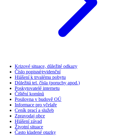
Krizové situace, důležité odkazy
Číslo popisné⁄evidenční
Hlášení k trvalému pobytu
Důležitá tel. čísla (poruchy apod.)
Poskytovatelé internetu
Čištění komínů
Posilovna v budově OÚ
Informace pro včelaře
Ceník prací a služeb
Zpravodaj obce
Hlášení závad
Životní situace
Často kladené otazky