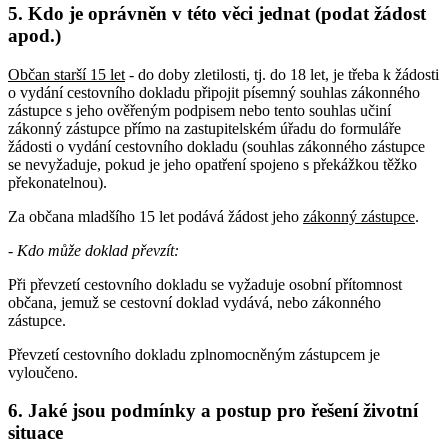
5. Kdo je oprávněn v této věci jednat (podat žádost
apod.)
Občan starší 15 let
- do doby zletilosti, tj. do 18 let, je třeba k žádosti
o vydání cestovního dokladu připojit písemný souhlas zákonného
zástupce s jeho ověřeným podpisem nebo tento souhlas učiní
zákonný zástupce přímo na zastupitelském úřadu do formuláře
žádosti o vydání cestovního dokladu (souhlas zákonného zástupce
se nevyžaduje, pokud je jeho opatření spojeno s překážkou těžko
překonatelnou).
Za občana mladšího 15 let podává žádost jeho
zákonný zástupce
.
- Kdo může doklad převzít:
Při převzetí cestovního dokladu se vyžaduje osobní přítomnost
občana, jemuž se cestovní doklad vydává, nebo zákonného
zástupce.
Převzetí cestovního dokladu zplnomocněným zástupcem je
vyloučeno.
6. Jaké jsou podmínky a postup pro řešení životní
situace