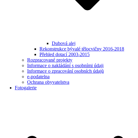
Dubová alej
Rekonstrukce bývalé tělocvičny 2016-2018
Přehled dotací 2003-2015
Rozpracované projekty
Informace o nakládání s osobními údaji
Informace o zpracování osobních údajů
e-podatelna
Ochrana obyvatelstva
Fotogalerie