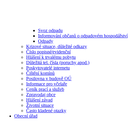
Svoz odpadu
Informování občanů o odpadovém hospodářství
Odpady
Krizové situace, důležité odkazy
Číslo popisné⁄evidenční
Hlášení k trvalému pobytu
Důležitá tel. čísla (poruchy apod.)
Poskytovatelé internetu
Čištění komínů
Posilovna v budově OÚ
Informace pro včelaře
Ceník prací a služeb
Zpravodaj obce
Hlášení závad
Životní situace
Často kladené otazky
Obecní úřad