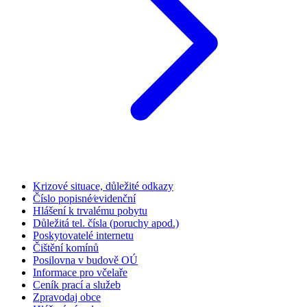
Krizové situace, důležité odkazy
Číslo popisné⁄evidenční
Hlášení k trvalému pobytu
Důležitá tel. čísla (poruchy apod.)
Poskytovatelé internetu
Čištění komínů
Posilovna v budově OÚ
Informace pro včelaře
Ceník prací a služeb
Zpravodaj obce