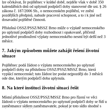
lze očekávat, že pojištěnec v krátké době, nejdéle však v době 350
kalendářních dnů od uplynutí podpůrčí doby stanovené dle ust. § 26
zákona č. 187/2006 Sb., o nemocenském pojištění, ve znění
pozdějších předpisů, nabude pracovní schopnost, a to i k jiné než
dosavadní pojištěné činnosti.
Příslušná OSSZ/PSSZ/MSSZ Brno může o výplatě nemocenského
po uplynutí podpůrčí doby rozhodnout i opakovaně, přičemž
jednotlivé prodloužení výplaty nemocenského nesmí být delší než 3
měsíce.
7. Jakým způsobem můžete zahájit řešení životní
situace
Pojištěnec podá žádost o výplatu nemocenského po uplynutí
podpůrčí doby na příslušnou OSSZ/PSSZ/MSSZ Brno, která
vyplácí nemocenské; tuto žádost lze podat nejpozději do 3 měsíců
ode dne, kterým podpůrčí doba uplynula.
8. Na které instituci životní situaci řešit
Místní příslušnost OSSZ/PSSZ/MSSZ Brno pro řízení ve věci
žádosti o výplatu nemocenského po uplynutí podpůrčí doby se řídí u
zaměstnance sídlem zaměstnavatele, pokud je toto sídlo shodné s