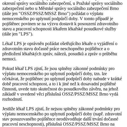
okresní správy sociálního zabezpečení, u Pražské správy sociálního
zabezpečení nebo u Městské správy sociálního zabezpečení Brno
(dále jen "OSSZ/PSSZ/MSSZ Brno") požádat o výplatu
nemocenského po uplynutí podpůrčí doby. V tomto případě je
pojištěnec povinen se na výzvu dostavit k posouzení zdravotního
stavu a pracovní schopnosti lékařem lékařské posudkové služby
(dále jen "LPS").
Lékař LPS je oprávněn požádat ošetřujícího lékaře o vyjádření o
zdravotním stavu dočasně práce neschopného pojištěnce a o
předložení lékařských zpráv, nálezů, posudků a zpráv o průběhu
nemoci.
Pokud lékař LPS zjistí, že jsou splněny zákonné podmínky pro
výplatu nemocenského po uplynutí podpůrčí doby, tzn. lze
očekávat, že pojištěnec po uplynutí podpůrčí doby nabude v krátké
době pracovní schopnost, a to i k jiné než k dosavadní pojištěné
činnosti, uvede tuto skutečnost do posudkového závěru, na jehož
základě v uvedené věci příslušná OSSZ/PSSZ/MSSZ Brno vydá
rozhodnutí.
Jestliže lékař LPS zjistí, že nejsou splněny zákonné podmínky pro
výplatu nemocenského po uplynutí podpůrčí doby (např. zdravotní
stav posuzovaného pojištěnce neodůvodňuje další trvání dočasné
pracovní neschopnosti), příslušná OSSZ/PSSZ/MSSZ Brno na