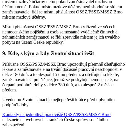
místem mzdové účtárny nebo pokud zaměstnavatel mzdovou
účtárnu nemá. Pokud místo mzdové účtárny není shodné se sídlem
zaměstnavatele, řídí se místní příslušnost OSSZ/PSSZ/MSSZ Brno
místem mzdové účtárny.
Místní příslušnost OSSZ/PSSZ/MSSZ Brno v řízení ve věcech
nemocenského pojištění u osob samostatně výdělečně činných a
zahraničních zaměstnanců se řídí zpravidla místem jejich trvalého
pobytu na území České republiky.
9. Kde, s kým a kdy životní situaci řešit
Příslušné OSSZ/PSSZ/MSSZ Brno upozorňují písemně ošetřujícího
lékaře a zaměstnavatele na trvání dočasné pracovní neschopnosti v
délce 180 dnů, a to alespoň 15 dnů předem, a ošetřujícího lékaře,
zaměstnavatele a pojištěnce, jemuž se poskytuje nemocenské, na
čerpání podpůrčí doby v délce 380 dnů, a to alespoň 2 měsíce
předem.
Uvedenou životní situaci je nejlépe řešit krátce před uplynutím
podpůrčí doby.
Kontakty na jednotlivá pracoviště OSSZ/PSSZ/MSSZ Brno
naleznete na webových stránkách České správy sociálního
zabezpečení.