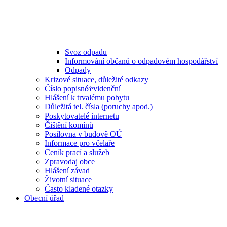
Svoz odpadu
Informování občanů o odpadovém hospodářství
Odpady
Krizové situace, důležité odkazy
Číslo popisné⁄evidenční
Hlášení k trvalému pobytu
Důležitá tel. čísla (poruchy apod.)
Poskytovatelé internetu
Čištění komínů
Posilovna v budově OÚ
Informace pro včelaře
Ceník prací a služeb
Zpravodaj obce
Hlášení závad
Životní situace
Často kladené otazky
Obecní úřad