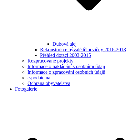
Dubová alej
Rekonstrukce bývalé tělocvičny 2016-2018
Přehled dotací 2003-2015
Rozpracované projekty
Informace o nakládání s osobními údaji
Informace o zpracování osobních údajů
e-podatelna
Ochrana obyvatelstva
Fotogalerie