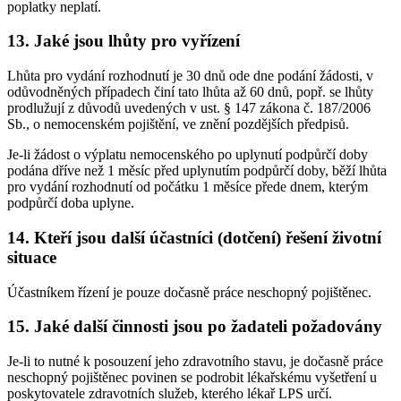
poplatky neplatí.
13. Jaké jsou lhůty pro vyřízení
Lhůta pro vydání rozhodnutí je 30 dnů ode dne podání žádosti, v
odůvodněných případech činí tato lhůta až 60 dnů, popř. se lhůty
prodlužují z důvodů uvedených v ust. § 147 zákona č. 187/2006
Sb., o nemocenském pojištění, ve znění pozdějších předpisů.
Je-li žádost o výplatu nemocenského po uplynutí podpůrčí doby
podána dříve než 1 měsíc před uplynutím podpůrčí doby, běží lhůta
pro vydání rozhodnutí od počátku 1 měsíce přede dnem, kterým
podpůrčí doba uplyne.
14. Kteří jsou další účastníci (dotčení) řešení životní
situace
Účastníkem řízení je pouze dočasně práce neschopný pojištěnec.
15. Jaké další činnosti jsou po žadateli požadovány
Je-li to nutné k posouzení jeho zdravotního stavu, je dočasně práce
neschopný pojištěnec povinen se podrobit lékařskému vyšetření u
poskytovatele zdravotních služeb, kterého lékař LPS určí.