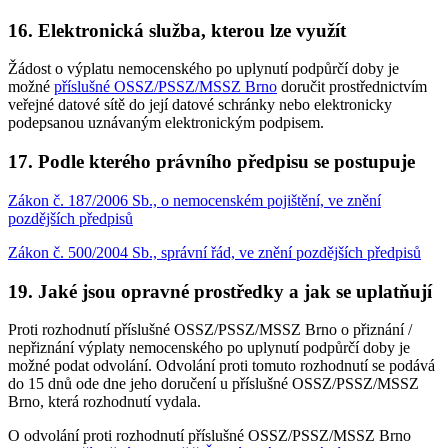
16. Elektronická služba, kterou lze využít
Žádost o výplatu nemocenského po uplynutí podpůrčí doby je
možné
příslušné OSSZ/PSSZ/MSSZ Brno
doručit prostřednictvím
veřejné datové sítě do její datové schránky nebo elektronicky
podepsanou uznávaným elektronickým podpisem.
17. Podle kterého právního předpisu se postupuje
Zákon č. 187/2006 Sb., o nemocenském pojištění, ve znění
pozdějších předpisů
Zákon č. 500/2004 Sb., správní řád, ve znění pozdějších předpisů
19. Jaké jsou opravné prostředky a jak se uplatňují
Proti rozhodnutí příslušné OSSZ/PSSZ/MSSZ Brno o přiznání /
nepřiznání výplaty nemocenského po uplynutí podpůrčí doby je
možné podat odvolání. Odvolání proti tomuto rozhodnutí se podává
do 15 dnů ode dne jeho doručení u příslušné OSSZ/PSSZ/MSSZ
Brno, která rozhodnutí vydala.
O odvolání proti rozhodnutí příslušné OSSZ/PSSZ/MSSZ Brno