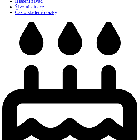
Hlášení závad
Životní situace
Často kladené otazky