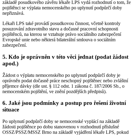
základě posudkového závěru lékaře LPS vydá rozhodnutí o tom, že
pojištěnci se výplata nemocenského po uplynutí podpůrčí doby
nepřiznává.
Lékaři LPS také provádí posudkovou činnost, včetně kontroly
posuzování zdravotního stavu a dočasné pracovní schopnosti
pojištěnců, na kterou se vztahuje právo sociálního zabezpečení
Evropské unie nebo některá bilaterální smlouva o sociálním
zabezpečení.
5. Kdo je oprávněn v této věci jednat (podat žádost
apod.)
Žádost o výplatu nemocenského po uplynutí podpůrčí doby je
oprávněn podat dočasně práce neschopný pojištěnec nebo zvláštní
příjemce dávky (dle ust. § 112 odst. 1 zákona č. 187/2006 Sb., o
nemocenském pojištění, ve znění pozdějších předpisů).
6. Jaké jsou podmínky a postup pro řešení životní
situace
Po uplynutí podpůrčí doby se nemocenské vyplácí na základě
žádosti pojištěnce po dobu stanovenou v rozhodnutí příslušné
OSSZ/PSSZ/MSSZ Brno na základě vyjádření lékaře LPS, pokud