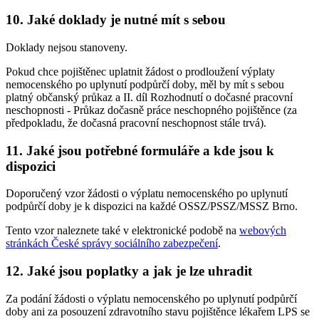
10. Jaké doklady je nutné mít s sebou
Doklady nejsou stanoveny.
Pokud chce pojištěnec uplatnit žádost o prodloužení výplaty
nemocenského po uplynutí podpůrčí doby, měl by mít s sebou
platný občanský průkaz a II. díl Rozhodnutí o dočasné pracovní
neschopnosti - Průkaz dočasně práce neschopného pojištěnce (za
předpokladu, že dočasná pracovní neschopnost stále trvá).
11. Jaké jsou potřebné formuláře a kde jsou k
dispozici
Doporučený vzor žádosti o výplatu nemocenského po uplynutí
podpůrčí doby je k dispozici na každé OSSZ/PSSZ/MSSZ Brno.
Tento vzor naleznete také v elektronické podobě na
webových
stránkách České správy sociálního zabezpečení
.
12. Jaké jsou poplatky a jak je lze uhradit
Za podání žádosti o výplatu nemocenského po uplynutí podpůrčí
doby ani za posouzení zdravotního stavu pojištěnce lékařem LPS se