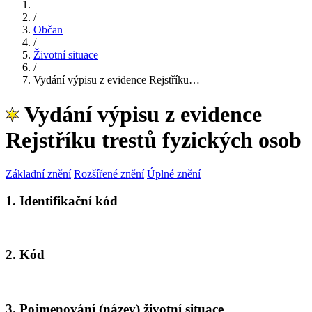
/
Občan
/
Životní situace
/
Vydání výpisu z evidence Rejstříku…
Vydání výpisu z evidence
Rejstříku trestů fyzických osob
Základní znění
Rozšířené znění
Úplné znění
1. Identifikační kód
2. Kód
3. Pojmenování (název) životní situace