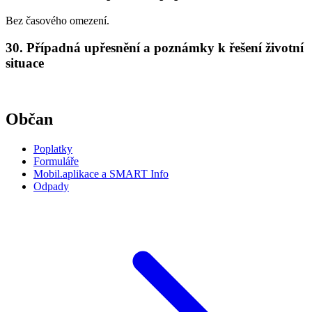
Bez časového omezení.
30. Případná upřesnění a poznámky k řešení životní
situace
Občan
Poplatky
Formuláře
Mobil.aplikace a SMART Info
Odpady