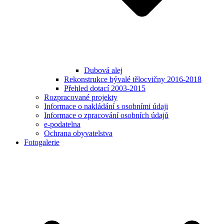
Dubová alej
Rekonstrukce bývalé tělocvičny 2016-2018
Přehled dotací 2003-2015
Rozpracované projekty
Informace o nakládání s osobními údaji
Informace o zpracování osobních údajů
e-podatelna
Ochrana obyvatelstva
Fotogalerie