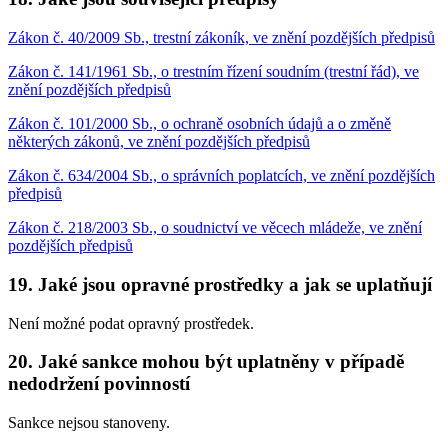
Zákon č. 40/2009 Sb., trestní zákoník, ve znění pozdějších předpisů
Zákon č. 141/1961 Sb., o trestním řízení soudním (trestní řád), ve
znění pozdějších předpisů
Zákon č. 101/2000 Sb., o ochraně osobních údajů a o změně
některých zákonů, ve znění pozdějších předpisů
Zákon č. 634/2004 Sb., o správních poplatcích, ve znění pozdějších
předpisů
Zákon č. 218/2003 Sb., o soudnictví ve věcech mládeže, ve znění
pozdějších předpisů
19. Jaké jsou opravné prostředky a jak se uplatňují
Není možné podat opravný prostředek.
20. Jaké sankce mohou být uplatněny v případě
nedodržení povinností
Sankce nejsou stanoveny.