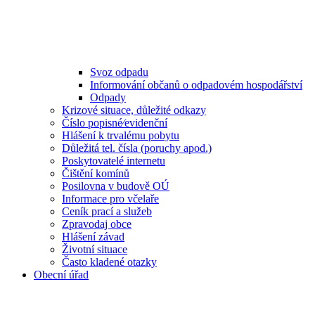
Svoz odpadu
Informování občanů o odpadovém hospodářství
Odpady
Krizové situace, důležité odkazy
Číslo popisné⁄evidenční
Hlášení k trvalému pobytu
Důležitá tel. čísla (poruchy apod.)
Poskytovatelé internetu
Čištění komínů
Posilovna v budově OÚ
Informace pro včelaře
Ceník prací a služeb
Zpravodaj obce
Hlášení závad
Životní situace
Často kladené otazky
Obecní úřad