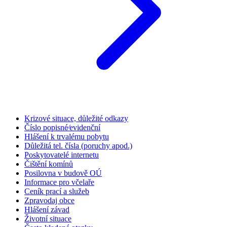
Krizové situace, důležité odkazy
Číslo popisné⁄evidenční
Hlášení k trvalému pobytu
Důležitá tel. čísla (poruchy apod.)
Poskytovatelé internetu
Čištění komínů
Posilovna v budově OÚ
Informace pro včelaře
Ceník prací a služeb
Zpravodaj obce
Hlášení závad
Životní situace