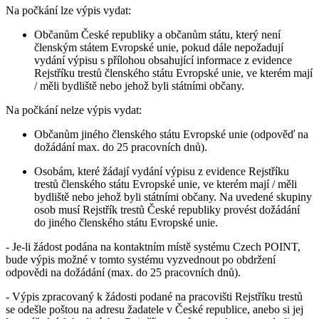
Na počkání lze výpis vydat:
Občanům České republiky a občanům státu, který není
členským státem Evropské unie, pokud dále nepožadují
vydání výpisu s přílohou obsahující informace z evidence
Rejstříku trestů členského státu Evropské unie, ve kterém mají
/ měli bydliště nebo jehož byli státními občany.
Na počkání nelze výpis vydat:
Občanům jiného členského státu Evropské unie (odpověď na
dožádání max. do 25 pracovních dnů).
Osobám, které žádají vydání výpisu z evidence Rejstříku
trestů členského státu Evropské unie, ve kterém mají / měli
bydliště nebo jehož byli státními občany. Na uvedené skupiny
osob musí Rejstřík trestů České republiky provést dožádání
do jiného členského státu Evropské unie.
- Je-li žádost podána na kontaktním místě systému Czech POINT,
bude výpis možné v tomto systému vyzvednout po obdržení
odpovědi na dožádání (max. do 25 pracovních dnů).
- Výpis zpracovaný k žádosti podané na pracovišti Rejstříku trestů
se odešle poštou na adresu žadatele v České republice, anebo si jej