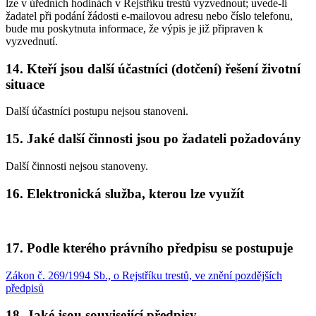
lze v úředních hodinách v Rejstříku trestů vyzvednout; uvede-li
žadatel při podání žádosti e-mailovou adresu nebo číslo telefonu,
bude mu poskytnuta informace, že výpis je již připraven k
vyzvednutí.
14. Kteří jsou další účastníci (dotčení) řešení životní
situace
Další účastníci postupu nejsou stanoveni.
15. Jaké další činnosti jsou po žadateli požadovány
Další činnosti nejsou stanoveny.
16. Elektronická služba, kterou lze využít
17. Podle kterého právního předpisu se postupuje
Zákon č. 269/1994 Sb., o Rejstříku trestů, ve znění pozdějších
předpisů
18. Jaké jsou související předpisy