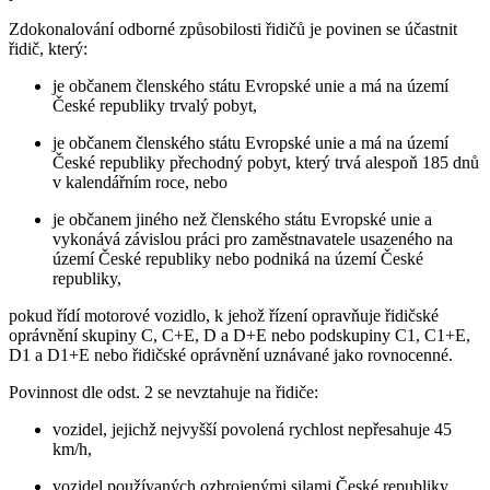
Zdokonalování odborné způsobilosti řidičů je povinen se účastnit
řidič, který:
je občanem členského státu Evropské unie a má na území
České republiky trvalý pobyt,
je občanem členského státu Evropské unie a má na území
České republiky přechodný pobyt, který trvá alespoň 185 dnů
v kalendářním roce, nebo
je občanem jiného než členského státu Evropské unie a
vykonává závislou práci pro zaměstnavatele usazeného na
území České republiky nebo podniká na území České
republiky,
pokud řídí motorové vozidlo, k jehož řízení opravňuje řidičské
oprávnění skupiny C, C+E, D a D+E nebo podskupiny C1, C1+E,
D1 a D1+E nebo řidičské oprávnění uznávané jako rovnocenné.
Povinnost dle odst. 2 se nevztahuje na řidiče:
vozidel, jejichž nejvyšší povolená rychlost nepřesahuje 45
km/h,
vozidel používaných ozbrojenými silami České republiky,