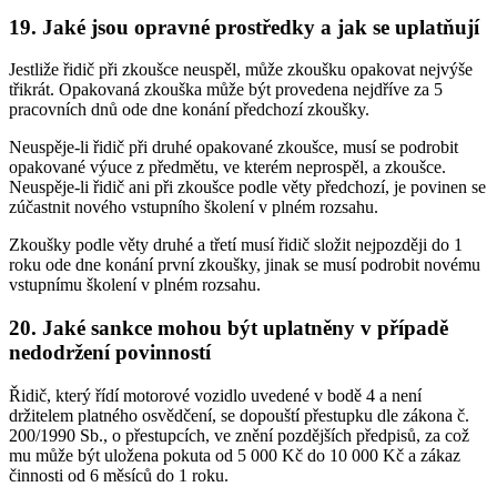
19. Jaké jsou opravné prostředky a jak se uplatňují
Jestliže řidič při zkoušce neuspěl, může zkoušku opakovat nejvýše
třikrát. Opakovaná zkouška může být provedena nejdříve za 5
pracovních dnů ode dne konání předchozí zkoušky.
Neuspěje-li řidič při druhé opakované zkoušce, musí se podrobit
opakované výuce z předmětu, ve kterém neprospěl, a zkoušce.
Neuspěje-li řidič ani při zkoušce podle věty předchozí, je povinen se
zúčastnit nového vstupního školení v plném rozsahu.
Zkoušky podle věty druhé a třetí musí řidič složit nejpozději do 1
roku ode dne konání první zkoušky, jinak se musí podrobit novému
vstupnímu školení v plném rozsahu.
20. Jaké sankce mohou být uplatněny v případě
nedodržení povinností
Řidič, který řídí motorové vozidlo uvedené v bodě 4 a není
držitelem platného osvědčení, se dopouští přestupku dle zákona č.
200/1990 Sb., o přestupcích, ve znění pozdějších předpisů, za což
mu může být uložena pokuta od 5 000 Kč do 10 000 Kč a zákaz
činnosti od 6 měsíců do 1 roku.