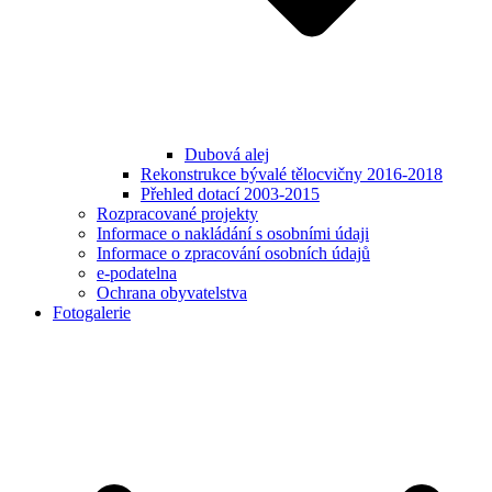
Dubová alej
Rekonstrukce bývalé tělocvičny 2016-2018
Přehled dotací 2003-2015
Rozpracované projekty
Informace o nakládání s osobními údaji
Informace o zpracování osobních údajů
e-podatelna
Ochrana obyvatelstva
Fotogalerie