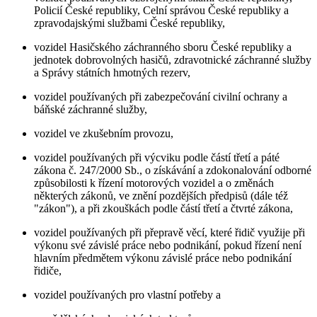
Policií České republiky, Celní správou České republiky a
zpravodajskými službami České republiky,
vozidel Hasičského záchranného sboru České republiky a
jednotek dobrovolných hasičů, zdravotnické záchranné služby
a Správy státních hmotných rezerv,
vozidel používaných při zabezpečování civilní ochrany a
báňské záchranné služby,
vozidel ve zkušebním provozu,
vozidel používaných při výcviku podle částí třetí a páté
zákona č. 247/2000 Sb., o získávání a zdokonalování odborné
způsobilosti k řízení motorových vozidel a o změnách
některých zákonů, ve znění pozdějších předpisů (dále též
"zákon"), a při zkouškách podle částí třetí a čtvrté zákona,
vozidel používaných při přepravě věcí, které řidič využije při
výkonu své závislé práce nebo podnikání, pokud řízení není
hlavním předmětem výkonu závislé práce nebo podnikání
řidiče,
vozidel používaných pro vlastní potřeby a