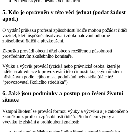
zemědělských a lesnických traktorů.
5. Kdo je oprávněn v této věci jednat (podat žádost
apod.)
O vydání průkazu profesní způsobilosti řidiče mohou požádat řidiči
vozidel, kteří úspěšně absolvovali zdokonalování odborné
způsobilosti řidičů a přezkoušení.
Zkoušku provádí obecní úřad obce s rozšířenou působností
prostřednictvím zkušebního komisaře.
Výuku a výcvik provádí fyzická nebo právnická osoba, které je
udělena akreditace k provozování této činnosti krajským úřadem
příslušným podle jejího místa podnikání nebo sídla (dále též
"provozovatel školicího střediska").
6. Jaké jsou podmínky a postup pro řešení životní
situace
Vstupní školení se provádí formou výuky a výcviku a je zakončeno
zkouškou z profesní způsobilosti řidičů. Předmětem výuky a
výcviku je získání a prohloubení znalostí:
teorie pokročilého racionálního řízení a zásad bezpečné a