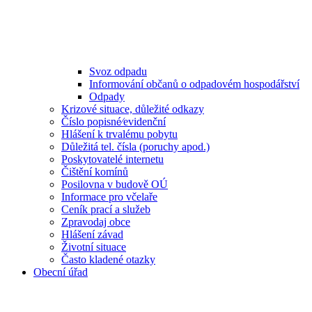
Svoz odpadu
Informování občanů o odpadovém hospodářství
Odpady
Krizové situace, důležité odkazy
Číslo popisné⁄evidenční
Hlášení k trvalému pobytu
Důležitá tel. čísla (poruchy apod.)
Poskytovatelé internetu
Čištění komínů
Posilovna v budově OÚ
Informace pro včelaře
Ceník prací a služeb
Zpravodaj obce
Hlášení závad
Životní situace
Často kladené otazky
Obecní úřad