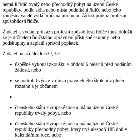
nemá-li řidič trvalý nebo přechodný pobyt na území České
republiky, podle sídla nebo místa podnikání řidiče nebo jeho
zaměstnavatele vydá řidiči na písemnou žádost průkaz profesní
způsobilosti řidiče.
Žadatel k vydání průkazu profesní způsobilosti řidiče musí doložit,
že je držitelem řidičského oprávnění příslušné skupiny nebo
podskupiny a zaplatil správní poplatek.
Žadatel musí dále doložit, že:
úspěšně vykonal zkoušku v období 6 měsíců před podáním
žádosti, nebo
se podrobil výuce v rámci pravidelného školení v plném
rozsahu a je občanem
členského státu Evropské unie a má na území České
republiky trvalý pobyt, nebo
členského státu Evropské unie a má na území České
republiky přechodný pobyt, který trvá alespoň 185 dnů v
kalendářním roce, nebo