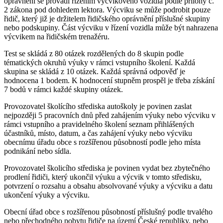
oprávnění se provádí řízením výcvikového vozidla podle přílohy č.
2 zákona pod dohledem lektora. Výcviku se může podrobit pouze
řidič, který již je držitelem řidičského oprávnění příslušné skupiny
nebo podskupiny. Část výcviku v řízení vozidla může být nahrazena
výcvikem na řidičském trenažéru.
Test se skládá z 80 otázek rozdělených do 8 skupin podle
tématických okruhů výuky v rámci vstupního školení. Každá
skupina se skládá z 10 otázek. Každá správná odpověď je
hodnocena 1 bodem. K hodnocení stupněm prospěl je třeba získání
7 bodů v rámci každé skupiny otázek.
Provozovatel školícího střediska autoškoly je povinen zaslat
nejpozději 5 pracovních dnů před zahájením výuky nebo výcviku v
rámci vstupního a pravidelného školení seznam přihlášených
účastníků, místo, datum, a čas zahájení výuky nebo výcviku
obecnímu úřadu obce s rozšířenou působností podle jeho místa
podnikání nebo sídla.
Provozovatel školicího střediska je povinen vydat bez zbytečného
prodlení řidiči, který ukončil výuku a výcvik v tomto středisku,
potvrzení o rozsahu a obsahu absolvované výuky a výcviku a datu
ukončení výuky a výcviku.
Obecní úřad obce s rozšířenou působností příslušný podle trvalého
nebo přechodného pobytu řidiče na území České republiky, nebo