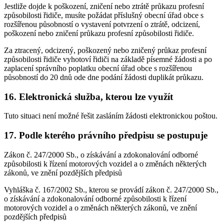
Jestliže dojde k poškození, zničení nebo ztrátě průkazu profesní
způsobilosti řidiče, musíte požádat příslušný obecní úřad obce s
rozšířenou působností o vystavení potvrzení o ztrátě, odcizení,
poškození nebo zničení průkazu profesní způsobilosti řidiče.
Za ztracený, odcizený, poškozený nebo zničený průkaz profesní
způsobilosti řidiče vyhotoví řidiči na základě písemné žádosti a po
zaplacení správního poplatku obecní úřad obce s rozšířenou
působností do 20 dnů ode dne podání žádosti duplikát průkazu.
16. Elektronická služba, kterou lze využít
Tuto situaci není možné řešit zasláním žádosti elektronickou poštou.
17. Podle kterého právního předpisu se postupuje
Zákon č. 247/2000 Sb., o získávání a zdokonalování odborné
způsobilosti k řízení motorových vozidel a o změnách některých
zákonů, ve znění pozdějších předpisů
Vyhláška č. 167/2002 Sb., kterou se provádí zákon č. 247/2000 Sb.,
o získávání a zdokonalování odborné způsobilosti k řízení
motorových vozidel a o změnách některých zákonů, ve znění
pozdějších předpisů