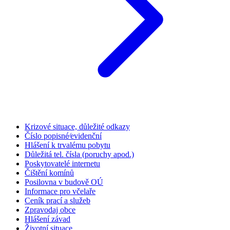
Krizové situace, důležité odkazy
Číslo popisné⁄evidenční
Hlášení k trvalému pobytu
Důležitá tel. čísla (poruchy apod.)
Poskytovatelé internetu
Čištění komínů
Posilovna v budově OÚ
Informace pro včelaře
Ceník prací a služeb
Zpravodaj obce
Hlášení závad
Životní situace