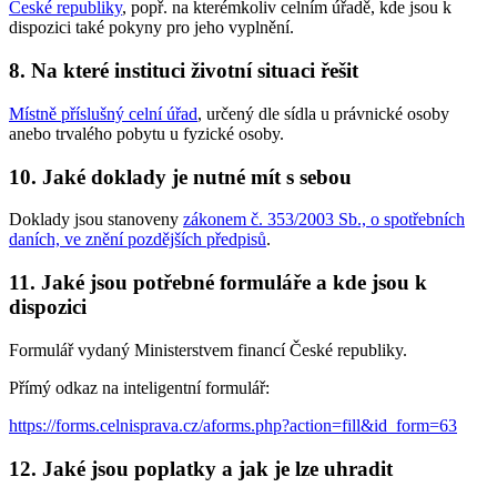
České republiky
, popř. na kterémkoliv celním úřadě, kde jsou k
dispozici také pokyny pro jeho vyplnění.
8. Na které instituci životní situaci řešit
Místně příslušný celní úřad
, určený dle sídla u právnické osoby
anebo trvalého pobytu u fyzické osoby.
10. Jaké doklady je nutné mít s sebou
Doklady jsou stanoveny
zákonem č. 353/2003 Sb., o spotřebních
daních, ve znění pozdějších předpisů
.
11. Jaké jsou potřebné formuláře a kde jsou k
dispozici
Formulář vydaný Ministerstvem financí České republiky.
Přímý odkaz na inteligentní formulář:
https://forms.celnisprava.cz/aforms.php?action=fill&id_form=63
12. Jaké jsou poplatky a jak je lze uhradit