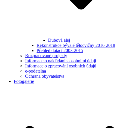
Dubová alej
Rekonstrukce bývalé tělocvičny 2016-2018
Přehled dotací 2003-2015
Rozpracované projekty
Informace o nakládání s osobními údaji
Informace o zpracování osobních údajů
e-podatelna
Ochrana obyvatelstva
Fotogalerie