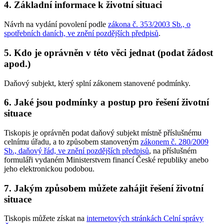
4. Základní informace k životní situaci
Návrh na vydání povolení podle
zákona č. 353/2003 Sb., o
spotřebních daních, ve znění pozdějších předpisů
.
5. Kdo je oprávněn v této věci jednat (podat žádost
apod.)
Daňový subjekt, který splní zákonem stanovené podmínky.
6. Jaké jsou podmínky a postup pro řešení životní
situace
Tiskopis je oprávněn podat daňový subjekt místně příslušnému
celnímu úřadu, a to způsobem stanoveným
zákonem č. 280/2009
Sb., daňový řád, ve znění pozdějších předpisů
, na příslušném
formuláři vydaném Ministerstvem financí České republiky anebo
jeho elektronickou podobou.
7. Jakým způsobem můžete zahájit řešení životní
situace
Tiskopis můžete získat na
internetových stránkách Celní správy