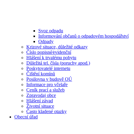
Svoz odpadu
Informování občanů o odpadovém hospodářství
Odpady
Krizové situace, důležité odkazy
Číslo popisné⁄evidenční
Hlášení k trvalému pobytu
Důležitá tel. čísla (poruchy apod.)
Poskytovatelé internetu
Čištění komínů
Posilovna v budově OÚ
Informace pro včelaře
Ceník prací a služeb
Zpravodaj obce
Hlášení závad
Životní situace
Často kladené otazky
Obecní úřad