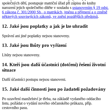
společných dětí, postupuje matriční úřad při zápisu do knihy
narození jejich společného dítěte v souladu s
ustanovením § 19 odst.
6 zákona č. 301/2000 Sb., o matrikách, jménu a příjmení a o změně
některých souvisejících zákonů, ve znění pozdějších předpisů
.
12. Jaké jsou poplatky a jak je lze uhradit
Správní ani jiné poplatky nejsou stanoveny.
13. Jaké jsou lhůty pro vyřízení
Lhůty nejsou stanoveny.
14. Kteří jsou další účastníci (dotčení) řešení životní
situace
Další účastníci postupu nejsou stanoveni.
15. Jaké další činnosti jsou po žadateli požadovány
Po uzavření manželství je třeba, na základě vydaného oddacího
listu, požádat o vydání nového občanského průkazu, příp.
cestovního pasu.