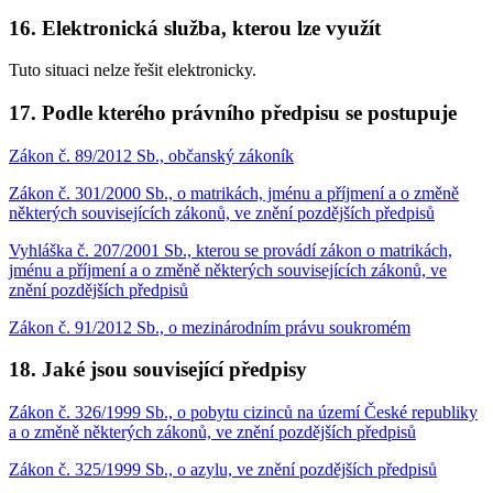
16. Elektronická služba, kterou lze využít
Tuto situaci nelze řešit elektronicky.
17. Podle kterého právního předpisu se postupuje
Zákon č. 89/2012 Sb., občanský zákoník
Zákon č. 301/2000 Sb., o matrikách, jménu a příjmení a o změně
některých souvisejících zákonů, ve znění pozdějších předpisů
Vyhláška č. 207/2001 Sb., kterou se provádí zákon o matrikách,
jménu a příjmení a o změně některých souvisejících zákonů, ve
znění pozdějších předpisů
Zákon č. 91/2012 Sb., o mezinárodním právu soukromém
18. Jaké jsou související předpisy
Zákon č. 326/1999 Sb., o pobytu cizinců na území České republiky
a o změně některých zákonů, ve znění pozdějších předpisů
Zákon č. 325/1999 Sb., o azylu, ve znění pozdějších předpisů