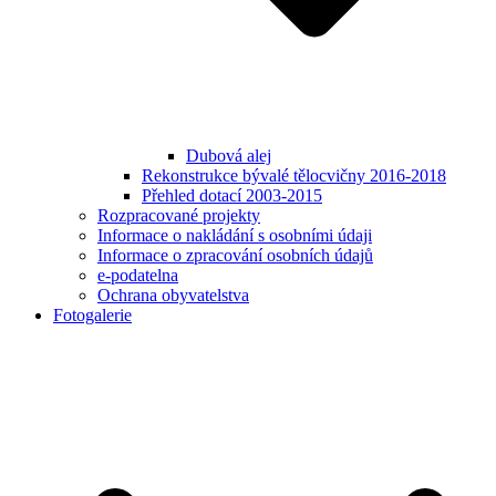
Dubová alej
Rekonstrukce bývalé tělocvičny 2016-2018
Přehled dotací 2003-2015
Rozpracované projekty
Informace o nakládání s osobními údaji
Informace o zpracování osobních údajů
e-podatelna
Ochrana obyvatelstva
Fotogalerie