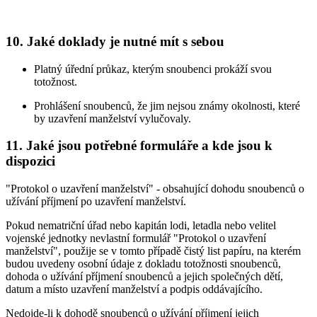
10. Jaké doklady je nutné mít s sebou
Platný úřední průkaz, kterým snoubenci prokáží svou
totožnost.
Prohlášení snoubenců, že jim nejsou známy okolnosti, které
by uzavření manželství vylučovaly.
11. Jaké jsou potřebné formuláře a kde jsou k
dispozici
"Protokol o uzavření manželství" - obsahující dohodu snoubenců o
užívání příjmení po uzavření manželství.
Pokud nematriční úřad nebo kapitán lodi, letadla nebo velitel
vojenské jednotky nevlastní formulář "Protokol o uzavření
manželství", použije se v tomto případě čistý list papíru, na kterém
budou uvedeny osobní údaje z dokladu totožnosti snoubenců,
dohoda o užívání příjmení snoubenců a jejich společných dětí,
datum a místo uzavření manželství a podpis oddávajícího.
Nedojde-li k dohodě snoubenců o užívání příjmení jejich