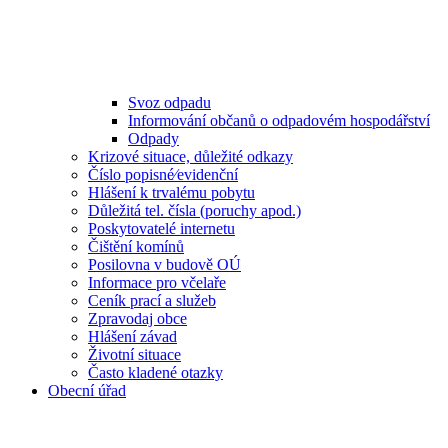
Svoz odpadu
Informování občanů o odpadovém hospodářství
Odpady
Krizové situace, důležité odkazy
Číslo popisné⁄evidenční
Hlášení k trvalému pobytu
Důležitá tel. čísla (poruchy apod.)
Poskytovatelé internetu
Čištění komínů
Posilovna v budově OÚ
Informace pro včelaře
Ceník prací a služeb
Zpravodaj obce
Hlášení závad
Životní situace
Často kladené otazky
Obecní úřad