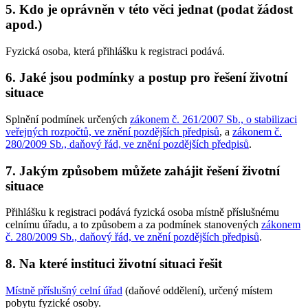
5. Kdo je oprávněn v této věci jednat (podat žádost
apod.)
Fyzická osoba, která přihlášku k registraci podává.
6. Jaké jsou podmínky a postup pro řešení životní
situace
Splnění podmínek určených
zákonem č. 261/2007 Sb., o stabilizaci
veřejných rozpočtů, ve znění pozdějších předpisů
, a
zákonem č.
280/2009 Sb., daňový řád, ve znění pozdějších předpisů
.
7. Jakým způsobem můžete zahájit řešení životní
situace
Přihlášku k registraci podává fyzická osoba místně příslušnému
celnímu úřadu, a to způsobem a za podmínek stanovených
zákonem
č. 280/2009 Sb., daňový řád, ve znění pozdějších předpisů
.
8. Na které instituci životní situaci řešit
Místně příslušný celní úřad
(daňové oddělení), určený místem
pobytu fyzické osoby.