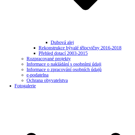
Dubová alej
Rekonstrukce bývalé tělocvičny 2016-2018
Přehled dotací 2003-2015
Rozpracované projekty
Informace o nakládání s osobními údaji
Informace o zpracování osobních údajů
e-podatelna
Ochrana obyvatelstva
Fotogalerie