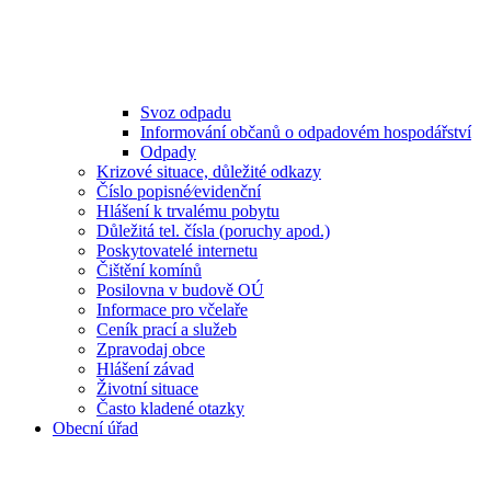
Svoz odpadu
Informování občanů o odpadovém hospodářství
Odpady
Krizové situace, důležité odkazy
Číslo popisné⁄evidenční
Hlášení k trvalému pobytu
Důležitá tel. čísla (poruchy apod.)
Poskytovatelé internetu
Čištění komínů
Posilovna v budově OÚ
Informace pro včelaře
Ceník prací a služeb
Zpravodaj obce
Hlášení závad
Životní situace
Často kladené otazky
Obecní úřad