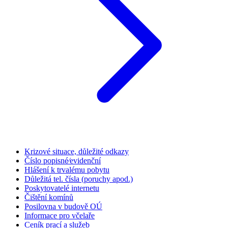
Krizové situace, důležité odkazy
Číslo popisné⁄evidenční
Hlášení k trvalému pobytu
Důležitá tel. čísla (poruchy apod.)
Poskytovatelé internetu
Čištění komínů
Posilovna v budově OÚ
Informace pro včelaře
Ceník prací a služeb