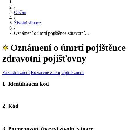
/
Občan
/
Životní situace
/
Oznámení o úmrtí pojištěnce zdravotní…
Oznámení o úmrtí pojištěnce
zdravotní pojišťovny
Základní znění
Rozšířené znění
Úplné znění
1. Identifikační kód
2. Kód
3. Pojmenování (název) životní situace