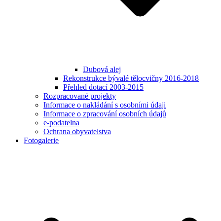
Dubová alej
Rekonstrukce bývalé tělocvičny 2016-2018
Přehled dotací 2003-2015
Rozpracované projekty
Informace o nakládání s osobními údaji
Informace o zpracování osobních údajů
e-podatelna
Ochrana obyvatelstva
Fotogalerie