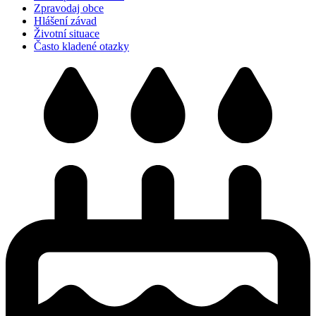
Zpravodaj obce
Hlášení závad
Životní situace
Často kladené otazky