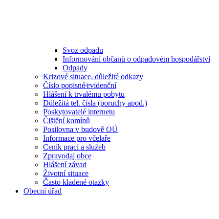
Svoz odpadu
Informování občanů o odpadovém hospodářství
Odpady
Krizové situace, důležité odkazy
Číslo popisné⁄evidenční
Hlášení k trvalému pobytu
Důležitá tel. čísla (poruchy apod.)
Poskytovatelé internetu
Čištění komínů
Posilovna v budově OÚ
Informace pro včelaře
Ceník prací a služeb
Zpravodaj obce
Hlášení závad
Životní situace
Často kladené otazky
Obecní úřad