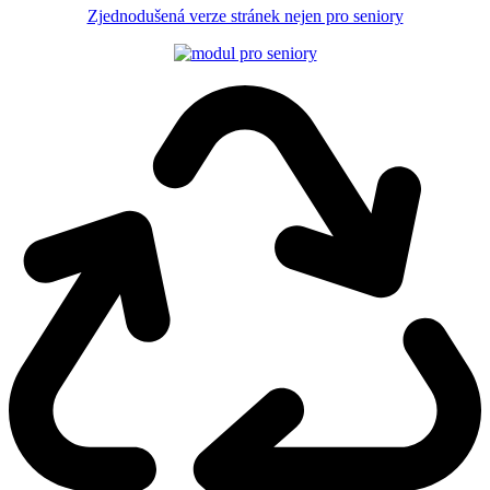
Zjednodušená verze stránek nejen pro seniory