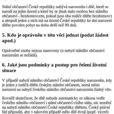
Státní občanství České republiky nabývá narozením i dítě, které se
narodí na jejím území a které by se jinak stalo osobou bez státního
občanství - bezdomovcem, pokud jsou oba rodiče dítěte bezdomovci
a alespoň jeden z nich má na území České republiky ke dni narození
dítěte povolen pobyt na dobu delší než 90 dnů.
5. Kdo je oprávněn v této věci jednat (podat žádost
apod.)
Oprávněné osoby nejsou stanoveny (o nabytí státního občanství
narozením se nežádá).
6. Jaké jsou podmínky a postup pro řešení životní
situace
V případě nabytí státního občanství České republiky narozením, kdy
je jeden z rodičů dítěte českým státním občanem, nemá místo
narození na nabytí českého státního občanství narozením žádný vliv.
Rovněž skutečnost, že dítě nabude automaticky ze zákona vedle
českého státního občanství i státní občanství cizího státu, nic nemění
na nabytí státního občanství České republiky dítětem. Český právní
řád připouští, aby v takovém případě mělo dítě dvojí (popř. víceré)