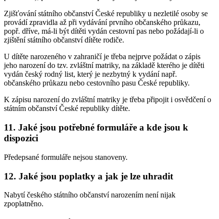
Zjišťování státního občanství České republiky u nezletilé osoby se
provádí zpravidla až při vydávání prvního občanského průkazu,
popř. dříve, má-li být dítěti vydán cestovní pas nebo požádají-li o
zjištění státního občanství dítěte rodiče.
U dítěte narozeného v zahraničí je třeba nejprve požádat o zápis
jeho narození do tzv. zvláštní matriky, na základě kterého je dítěti
vydán český rodný list, který je nezbytný k vydání např.
občanského průkazu nebo cestovního pasu České republiky.
K zápisu narození do zvláštní matriky je třeba připojit i osvědčení o
státním občanství České republiky dítěte.
11. Jaké jsou potřebné formuláře a kde jsou k
dispozici
Předepsané formuláře nejsou stanoveny.
12. Jaké jsou poplatky a jak je lze uhradit
Nabytí českého státního občanství narozením není nijak
zpoplatněno.