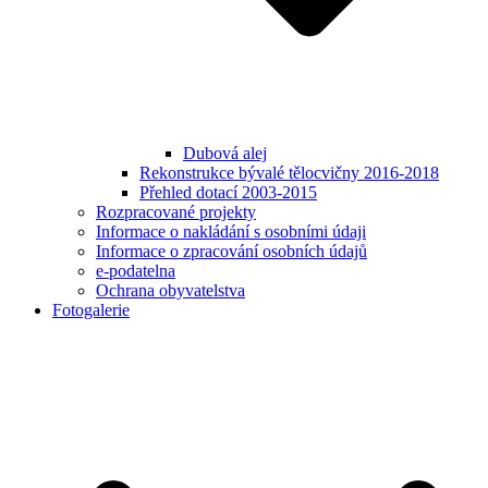
Dubová alej
Rekonstrukce bývalé tělocvičny 2016-2018
Přehled dotací 2003-2015
Rozpracované projekty
Informace o nakládání s osobními údaji
Informace o zpracování osobních údajů
e-podatelna
Ochrana obyvatelstva
Fotogalerie