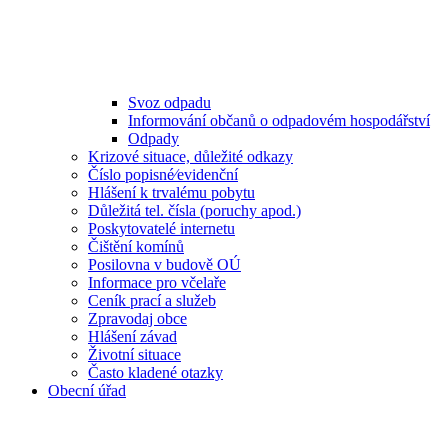
Svoz odpadu
Informování občanů o odpadovém hospodářství
Odpady
Krizové situace, důležité odkazy
Číslo popisné⁄evidenční
Hlášení k trvalému pobytu
Důležitá tel. čísla (poruchy apod.)
Poskytovatelé internetu
Čištění komínů
Posilovna v budově OÚ
Informace pro včelaře
Ceník prací a služeb
Zpravodaj obce
Hlášení závad
Životní situace
Často kladené otazky
Obecní úřad