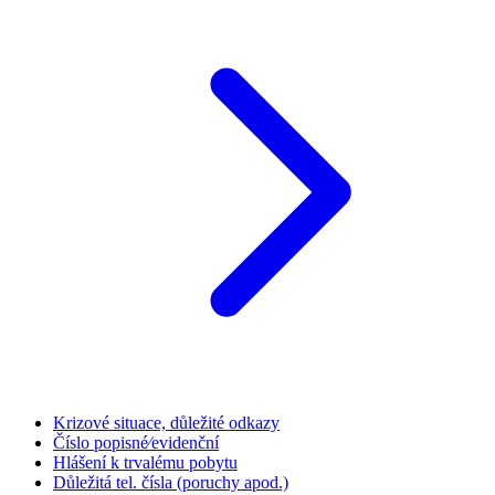
Krizové situace, důležité odkazy
Číslo popisné⁄evidenční
Hlášení k trvalému pobytu
Důležitá tel. čísla (poruchy apod.)