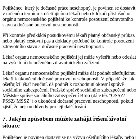
Pojištěnec, který je dočasně práce neschopný, je povinen se dostavit
v určeném termínu k ošetřujícímu lékaři nebo k lékaři příslušného
orgánu nemocenského pojištění ke kontrole posouzení zdravotního
stavu a dočasné pracovní neschopnosti.
Při kontrole předkládá posudkovému lékaři platný občanský průkaz
nebo platný cestovní pas a doklady potřebné ke kontrole posouzení
zdravotního stavu a dočasné pracovní neschopnosti.
Lékař orgánu nemocenského pojištění jej může vyšetřit nebo odeslat
na vyšetření do určeného zdravotnického zařízení.
Lékař orgánu nemocenského pojištění může dát podnět ošetřujícímu
lékaři k ukončení dočasné pracovní neschopnosti. V případě, že tak
ošetřující lékař neučiní, dá podnět k rozhodnutí okresní správě
sociálního zabezpečení, Pražské správě sociálního zabezpečení nebo
Městské správě sociálního zabezpečení Brno (dále též "OSSZ/
PSSZ/ MSSZ") o ukončení dočasné pracovní neschopnosti, pokud
zjistí, že nejsou důvody pro její další trvání.
7. Jakým způsobem můžete zahájit řešení životní
situace
Pojištěnec je povinen dostavit se na výzvu ošetřujícího lékaře, nebo i