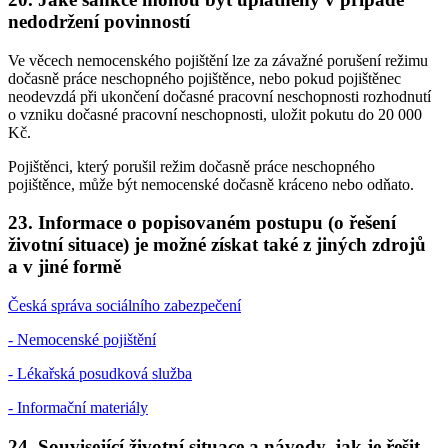
nedodržení povinností
Ve věcech nemocenského pojištění lze za závažné porušení režimu
dočasně práce neschopného pojištěnce, nebo pokud pojištěnec
neodevzdá při ukončení dočasné pracovní neschopnosti rozhodnutí
o vzniku dočasné pracovní neschopnosti, uložit pokutu do 20 000
Kč.
Pojištěnci, který porušil režim dočasně práce neschopného
pojištěnce, může být nemocenské dočasně kráceno nebo odňato.
23. Informace o popisovaném postupu (o řešení
životní situace) je možné získat také z jiných zdrojů
a v jiné formě
Česká správa sociálního zabezpečení
- Nemocenské pojištění
- Lékařská posudková služba
- Informační materiály
24. Související životní situace a návody, jak je řešit