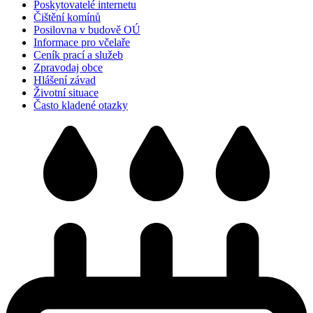
Poskytovatelé internetu
Čištění komínů
Posilovna v budově OÚ
Informace pro včelaře
Ceník prací a služeb
Zpravodaj obce
Hlášení závad
Životní situace
Často kladené otazky