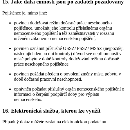
15. Jaké další činnosti jsou po žadateli požadovány
Pojištěnec je, mimo jiné:
povinen dodržovat režim dočasně práce neschopného
pojištěnce, umožnit jeho kontrolu příslušnému orgánu
nemocenského pojištění a též zaměstnavateli v rozsahu
určeném zákonem o nemocenském pojištění,
povinen oznámit příslušné OSSZ/ PSSZ/ MSSZ (nejpozději
následující den po dni kontroly) důvod své nepřítomnosti v
místě pobytu v době kontroly dodržování režimu dočasně
práce neschopného pojištěnce,
povinen požádat předem o povolení změny místa pobytu v
době dočasné pracovní neschopnosti,
oprávněn požádat příslušný orgán nemocenského pojištění o
informaci o čerpání podpůrčí doby pro výplatu
nemocenského.
16. Elektronická služba, kterou lze využít
Případný dotaz můžete zaslat na elektronickou podatelnu.