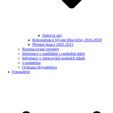
Dubová alej
Rekonstrukce bývalé tělocvičny 2016-2018
Přehled dotací 2003-2015
Rozpracované projekty
Informace o nakládání s osobními údaji
Informace o zpracování osobních údajů
e-podatelna
Ochrana obyvatelstva
Fotogalerie