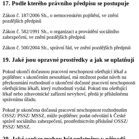
17. Podle kterého právního předpisu se postupuje
Zákon č. 187/2006 Sb., o nemocenském pojištění, ve znění
pozdějších předpisů
Zákon č. 582/1991 Sb., o organizaci a provádění sociálního
zabezpečení, ve znění pozdějších předpisů
Zákon č. 500/2004 Sb., správní řád, ve znění pozdějších předpisů
19. Jaké jsou opravné prostředky a jak se uplatňují
Pokud ukončí dočasnou pracovní neschopnost ošetřující lékař a
pojištěnec s ukončením nesouhlasí, má možnost podat návrh na
přezkoumání rozhodnutí o ukončení dočasné pracovní neschopnosti
ošetřujícímu lékaři, který rozhodnutí vydal. Pokud mu ošetřující
lékař nebo zdravotnické zařízení nevyhoví, předá je příslušnému
správnímu úřadu.
Pokud je ukončena dočasná pracovní neschopnost rozhodnutím
OSSZ/ PSSZ/ MSSZ, může pojištěnec podat odvolání k České
správě sociálního zabezpečení, prostřednictvím příslušné OSSZ/
PSSZ/ MSSZ.
20. Jaké sankce mohou být uplatněny v případě