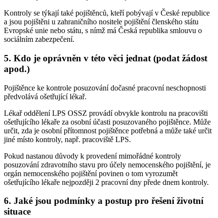
Kontroly se týkají také pojištěnců, kteří pobývají v České republice
a jsou pojištěni u zahraničního nositele pojištění členského státu
Evropské unie nebo státu, s nímž má Česká republika smlouvu o
sociálním zabezpečení.
5. Kdo je oprávněn v této věci jednat (podat žádost
apod.)
Pojištěnce ke kontrole posuzování dočasné pracovní neschopnosti
předvolává ošetřující lékař.
Lékař oddělení LPS OSSZ provádí obvykle kontrolu na pracovišti
ošetřujícího lékaře za osobní účasti posuzovaného pojištěnce. Může
určit, zda je osobní přítomnost pojištěnce potřebná a může také určit
jiné místo kontroly, např. pracoviště LPS.
Pokud nastanou důvody k provedení mimořádné kontroly
posuzování zdravotního stavu pro účely nemocenského pojištění, je
orgán nemocenského pojištění povinen o tom vyrozumět
ošetřujícího lékaře nejpozději 2 pracovní dny přede dnem kontroly.
6. Jaké jsou podmínky a postup pro řešení životní
situace