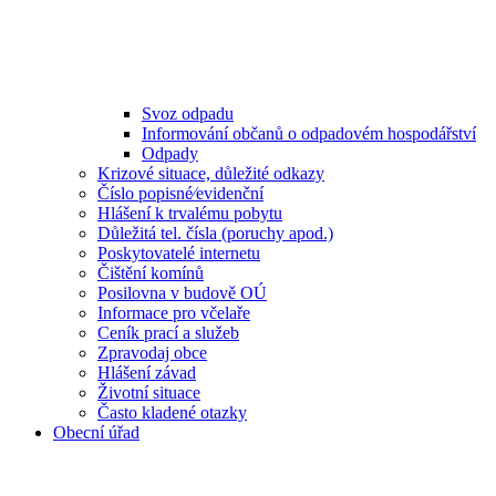
Svoz odpadu
Informování občanů o odpadovém hospodářství
Odpady
Krizové situace, důležité odkazy
Číslo popisné⁄evidenční
Hlášení k trvalému pobytu
Důležitá tel. čísla (poruchy apod.)
Poskytovatelé internetu
Čištění komínů
Posilovna v budově OÚ
Informace pro včelaře
Ceník prací a služeb
Zpravodaj obce
Hlášení závad
Životní situace
Často kladené otazky
Obecní úřad