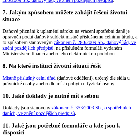
280/2009 Sb., daňový řád, ve znění pozdějších předpisů
.
7. Jakým způsobem můžete zahájit řešení životní
situace
Daňové přiznání k uplatnění nároku na vrácení spotřební daně je
oprávněn podat daňový subjekt místně příslušnému celnímu úřadu, a
to způsobem stanoveným
zákonem č. 280/2009 Sb., daňový řád, ve
znění pozdějších předpisů
, na příslušném formuláři vydaném
Ministerstvem financí anebo jeho elektronickou podobou.
8. Na které instituci životní situaci řešit
Místně příslušný celní úřad
(daňové oddělení), určený dle sídla u
právnické osoby anebo dle místa pobytu u fyzické osoby.
10. Jaké doklady je nutné mít s sebou
Doklady jsou stanoveny
zákonem č. 353/2003 Sb., o spotřebních
daních, ve znění pozdějších předpisů
.
11. Jaké jsou potřebné formuláře a kde jsou k
dispozici