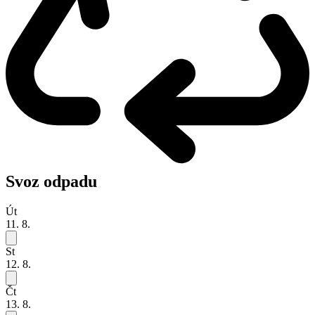
Svoz odpadu
Út
11. 8.
St
12. 8.
Čt
13. 8.