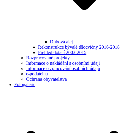
Dubová alej
Rekonstrukce bývalé tělocvičny 2016-2018
Přehled dotací 2003-2015
Rozpracované projekty
Informace o nakládání s osobními údaji
Informace o zpracování osobních údajů
e-podatelna
Ochrana obyvatelstva
Fotogalerie