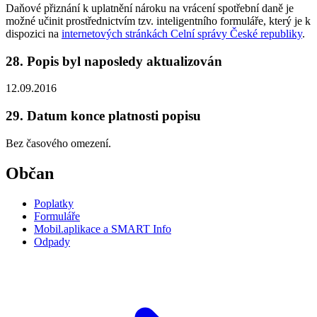
Daňové přiznání k uplatnění nároku na vrácení spotřební daně je
možné učinit prostřednictvím tzv. inteligentního formuláře, který je k
dispozici na
internetových stránkách Celní správy České republiky
.
28. Popis byl naposledy aktualizován
12.09.2016
29. Datum konce platnosti popisu
Bez časového omezení.
Občan
Poplatky
Formuláře
Mobil.aplikace a SMART Info
Odpady