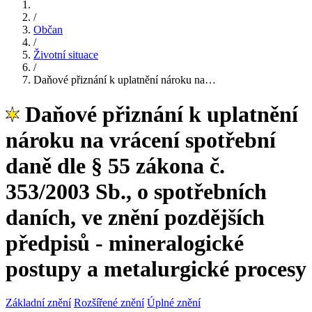
/
Občan
/
Životní situace
/
Daňové přiznání k uplatnění nároku na…
Daňové přiznání k uplatnění
nároku na vrácení spotřební
daně dle § 55 zákona č.
353/2003 Sb., o spotřebních
daních, ve znění pozdějších
předpisů - mineralogické
postupy a metalurgické procesy
Základní znění
Rozšířené znění
Úplné znění