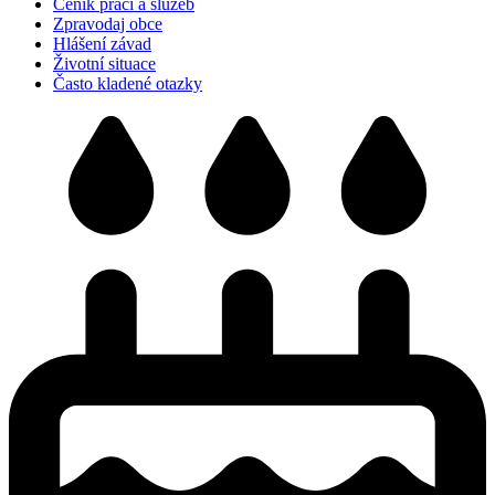
Ceník prací a služeb
Zpravodaj obce
Hlášení závad
Životní situace
Často kladené otazky