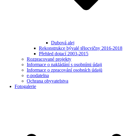
Dubová alej
Rekonstrukce bývalé tělocvičny 2016-2018
Přehled dotací 2003-2015
Rozpracované projekty
Informace o nakládání s osobními údaji
Informace o zpracování osobních údajů
e-podatelna
Ochrana obyvatelstva
Fotogalerie