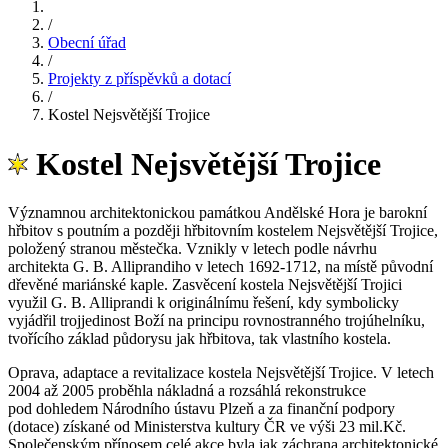
/
Obecní úřad
/
Projekty z příspěvků a dotací
/
Kostel Nejsvětější Trojice
Kostel Nejsvětější Trojice
Významnou architektonickou památkou Andělské Hora je barokní
hřbitov s poutním a později hřbitovním kostelem Nejsvětější Trojice,
položený stranou městečka. Vznikly v letech podle návrhu
architekta G. B. Alliprandiho v letech 1692-1712, na místě původní
dřevěné mariánské kaple. Zasvěcení kostela Nejsvětější Trojici
využil G. B. Alliprandi k originálnímu řešení, kdy symbolicky
vyjádřil trojjedinost Boží na principu rovnostranného trojúhelníku,
tvořícího základ půdorysu jak hřbitova, tak vlastního kostela.
Oprava, adaptace a revitalizace kostela Nejsvětější Trojice. V letech
2004 až 2005 proběhla nákladná a rozsáhlá rekonstrukce
pod dohledem Národního ústavu Plzeň a za finanční podpory
(dotace) získané od Ministerstva kultury ČR ve výši 23 mil.Kč.
Společenským přínosem celé akce byla jak záchrana architektonické