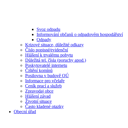
Svoz odpadu
Informování občanů o odpadovém hospodářství
Odpady
Krizové situace, důležité odkazy
Číslo popisné⁄evidenční
Hlášení k trvalému pobytu
Důležitá tel. čísla (poruchy apod.)
Poskytovatelé internetu
Čištění komínů
Posilovna v budově OÚ
Informace pro včelaře
Ceník prací a služeb
Zpravodaj obce
Hlášení závad
Životní situace
Často kladené otazky
Obecní úřad