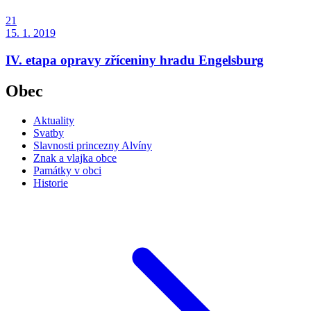
21
15. 1. 2019
IV. etapa opravy zříceniny hradu Engelsburg
Obec
Aktuality
Svatby
Slavnosti princezny Alvíny
Znak a vlajka obce
Památky v obci
Historie