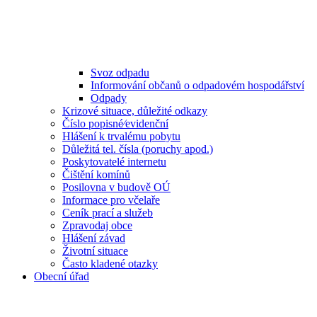
Svoz odpadu
Informování občanů o odpadovém hospodářství
Odpady
Krizové situace, důležité odkazy
Číslo popisné⁄evidenční
Hlášení k trvalému pobytu
Důležitá tel. čísla (poruchy apod.)
Poskytovatelé internetu
Čištění komínů
Posilovna v budově OÚ
Informace pro včelaře
Ceník prací a služeb
Zpravodaj obce
Hlášení závad
Životní situace
Často kladené otazky
Obecní úřad