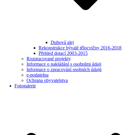
Dubová alej
Rekonstrukce bývalé tělocvičny 2016-2018
Přehled dotací 2003-2015
Rozpracované projekty
Informace o nakládání s osobními údaji
Informace o zpracování osobních údajů
e-podatelna
Ochrana obyvatelstva
Fotogalerie