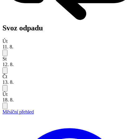
Svoz odpadu
Út
11. 8.
St
12. 8.
Čt
13. 8.
Út
18. 8.
Měsíční přehled