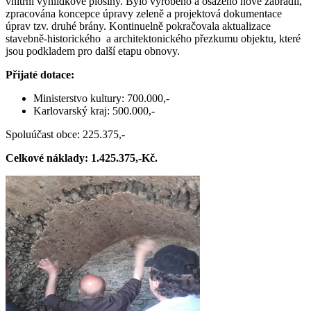
vnitřní vyhlídkové plošiny. Bylo vyrobeno a osazeno nové zábradlí,
zpracována koncepce úpravy zeleně a projektová dokumentace
úprav tzv. druhé brány. Kontinuelně pokračovala aktualizace
stavebně-historického a architektonického přezkumu objektu, které
jsou podkladem pro další etapu obnovy.
Přijaté dotace:
Ministerstvo kultury: 700.000,-
Karlovarský kraj: 500.000,-
Spoluúčast obce: 225.375,-
Celkové náklady: 1.425.375,-Kč.