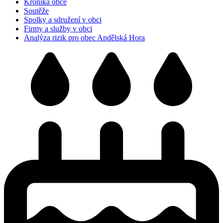
Kronika obce
Soutěže
Spolky a sdružení v obci
Firmy a služby v obci
Analýza rizik pro obec Andělská Hora