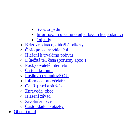
Svoz odpadu
Informování občanů o odpadovém hospodářství
Odpady
Krizové situace, důležité odkazy
Číslo popisné⁄evidenční
Hlášení k trvalému pobytu
Důležitá tel. čísla (poruchy apod.)
Poskytovatelé internetu
Čištění komínů
Posilovna v budově OÚ
Informace pro včelaře
Ceník prací a služeb
Zpravodaj obce
Hlášení závad
Životní situace
Často kladené otazky
Obecní úřad