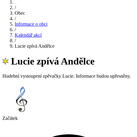
/
Obec
/
Informace o obci
/
Kalendář akcí
/
Lucie zpívá Andělce
Lucie zpívá Andělce
Hudební vystoupení zpěvačky Lucie. Informace budou upřesněny.
Začátek