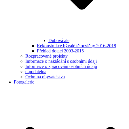
Dubová alej
Rekonstrukce bývalé tělocvičny 2016-2018
Přehled dotací 2003-2015
Rozpracované projekty
Informace o nakládání s osobními údaji
Informace o zpracování osobních údajů
e-podatelna
Ochrana obyvatelstva
Fotogalerie